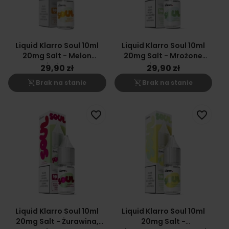
Liquid Klarro Soul 10ml
Liquid Klarro Soul 10ml
20mg Salt - Melon
20mg Salt - Mrożone
Miodowy
Winogrono
29,90 zł
29,90 zł
shopping_cart_off
shopping_cart_off
Brak na stanie
Brak na stanie
favorite_border
favorite_border
Liquid Klarro Soul 10ml
Liquid Klarro Soul 10ml
20mg Salt - Żurawina,
20mg Salt -