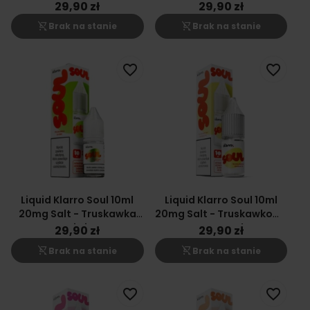
Winogron
Winogronowy Energetyk
29,90 zł
29,90 zł
shopping_cart_off
shopping_cart_off
Brak na stanie
Brak na stanie
favorite_border
favorite_border
Liquid Klarro Soul 10ml
Liquid Klarro Soul 10ml
20mg Salt - Truskawka
20mg Salt - Truskawkowy
Kiwi
Energetyk
29,90 zł
29,90 zł
shopping_cart_off
shopping_cart_off
Brak na stanie
Brak na stanie
favorite_border
favorite_border