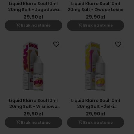
Liquid Klarro Soul 10ml
Liquid Klarro Soul 10ml
20mg Salt - Jagodowa
20mg Salt - Owoce Leśne
Guma Balonowa
29,90 zł
29,90 zł
shopping_cart_off
shopping_cart_off
Brak na stanie
Brak na stanie
favorite_border
favorite_border
Liquid Klarro Soul 10ml
Liquid Klarro Soul 10ml
20mg Salt - Wiśniowa
20mg Salt - Żelki
Cola
Cytrynowe
29,90 zł
29,90 zł
shopping_cart_off
shopping_cart_off
Brak na stanie
Brak na stanie