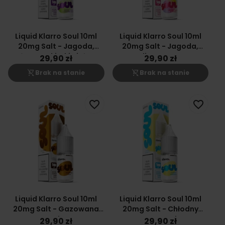
Liquid Klarro Soul 10ml
Liquid Klarro Soul 10ml
20mg Salt - Jagoda,
20mg Salt - Jagoda,
Jeżyna, Cukierki Ziołowe
Malina, Cytryna
29,90 zł
29,90 zł
shopping_cart_off
shopping_cart_off
Brak na stanie
Brak na stanie
favorite_border
favorite_border
Liquid Klarro Soul 10ml
Liquid Klarro Soul 10ml
20mg Salt - Gazowana
20mg Salt - Chłodny
Cola
Energetyk
29,90 zł
29,90 zł