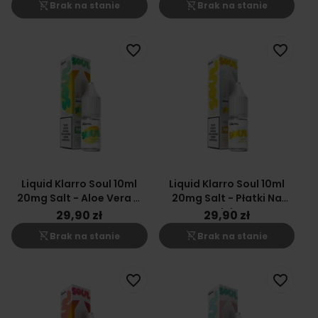
shopping_cart_off
shopping_cart_off
Brak na stanie
Brak na stanie
favorite_border
favorite_border
Liquid Klarro Soul 10ml
Liquid Klarro Soul 10ml
20mg Salt - Aloe Vera &
20mg Salt - Płatki Na
Mango
Mleku
29,90 zł
29,90 zł
shopping_cart_off
shopping_cart_off
Brak na stanie
Brak na stanie
favorite_border
favorite_border