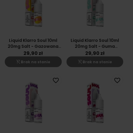
Liquid Klarro Soul 10ml
Liquid Klarro Soul 10ml
20mg Salt - Gazowana
20mg Salt - Guma
Pomarańcza
Miętowa
29,90 zł
29,90 zł
shopping_cart_off
shopping_cart_off
Brak na stanie
Brak na stanie
favorite_border
favorite_border