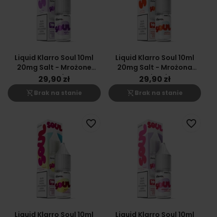
Liquid Klarro Soul 10ml
Liquid Klarro Soul 10ml
20mg Salt - Mrożone
20mg Salt - Mrożona
Jagody
Truskawka
29,90 zł
29,90 zł
shopping_cart_off
shopping_cart_off
Brak na stanie
Brak na stanie
favorite_border
favorite_border
Liquid Klarro Soul 10ml
Liquid Klarro Soul 10ml