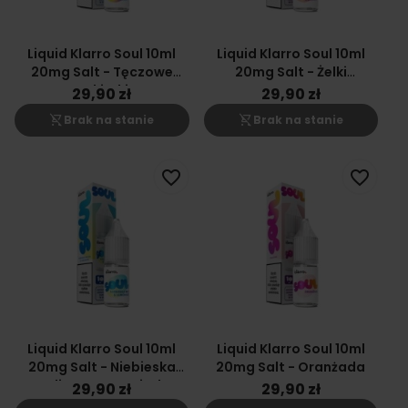
Liquid Klarro Soul 10ml
Liquid Klarro Soul 10ml
20mg Salt - Tęczowe
20mg Salt - Żelki
Cukierki
Owocowe
29,90 zł
29,90 zł
shopping_cart_off
shopping_cart_off
Brak na stanie
Brak na stanie
favorite_border
favorite_border
Liquid Klarro Soul 10ml
Liquid Klarro Soul 10ml
20mg Salt - Niebieska
20mg Salt - Oranżada
Malina & Lemoniada
29,90 zł
29,90 zł