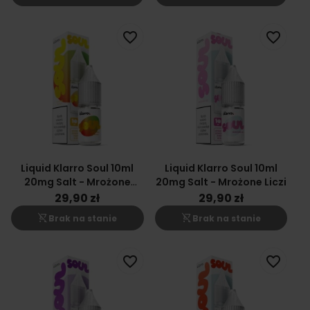
favorite_border
favorite_border
Liquid Klarro Soul 10ml
Liquid Klarro Soul 10ml
20mg Salt - Mrożone
20mg Salt - Mrożone Liczi
Mango
29,90 zł
29,90 zł
shopping_cart_off
shopping_cart_off
Brak na stanie
Brak na stanie
favorite_border
favorite_border