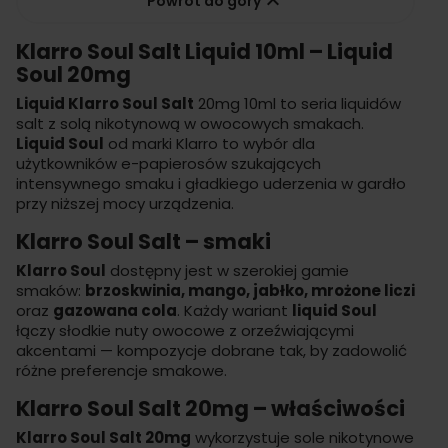

Powrót do góry
Klarro Soul Salt Liquid 10ml – Liquid
Soul 20mg
Liquid Klarro Soul Salt
20mg 10ml to seria
liquidów
salt
z solą nikotynową w owocowych smakach.
Liquid Soul
od marki Klarro to wybór dla
użytkowników e-papierosów szukających
intensywnego smaku i gładkiego uderzenia w gardło
przy niższej mocy urządzenia.
Klarro Soul Salt – smaki
Klarro Soul
dostępny jest w szerokiej gamie
smaków:
brzoskwinia, mango, jabłko, mrożone liczi
oraz
gazowana cola
. Każdy wariant
liquid Soul
łączy słodkie nuty owocowe z orzeźwiającymi
akcentami — kompozycje dobrane tak, by zadowolić
różne preferencje smakowe.
Klarro Soul Salt 20mg – właściwości
Klarro Soul Salt 20mg
wykorzystuje sole nikotynowe