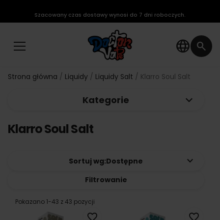
Szacowany czas dostawy wynosi do 7 dni roboczych.
language
search
Strona główna
Liquidy
Liquidy Salt
Klarro Soul Salt
keyboard_arrow_down
Kategorie
Klarro Soul Salt
keyboard_arrow_down
Sortuj wg:
Dostępne
Filtrowanie
Pokazano 1-43 z 43 pozycji
favorite_border
favorite_border