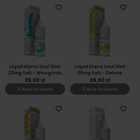
favorite_border
favorite_border
Liquid Klarro Soul 10ml
Liquid Klarro Soul 10ml
20mg Salt - Winogrono
20mg Salt - Zielone
Tequila
Jabłko Guawa Cytryna
29,90 zł
29,90 zł
shopping_cart_off
shopping_cart_off
Brak na stanie
Brak na stanie
favorite_border
favorite_border