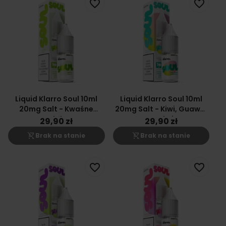
favorite_border
favorite_border
Liquid Klarro Soul 10ml
Liquid Klarro Soul 10ml
20mg Salt - Kwaśne
20mg Salt - Kiwi, Guawa,
Jabłko
Marakuja
29,90 zł
29,90 zł
shopping_cart_off
shopping_cart_off
Brak na stanie
Brak na stanie
favorite_border
favorite_border