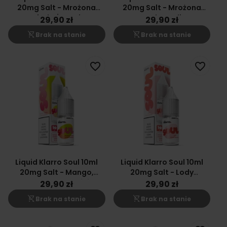
20mg Salt - Mrożona
20mg Salt - Mrożona
Lemoniada Żurawinowa
Jagoda, Malina
29,90 zł
29,90 zł
shopping_cart_off
shopping_cart_off
Brak na stanie
Brak na stanie
favorite_border
favorite_border
Liquid Klarro Soul 10ml
Liquid Klarro Soul 10ml
20mg Salt - Mango,
20mg Salt - Lody
Guawa, Brzoskwinia
Truskawkowe
29,90 zł
29,90 zł
shopping_cart_off
shopping_cart_off
Brak na stanie
Brak na stanie