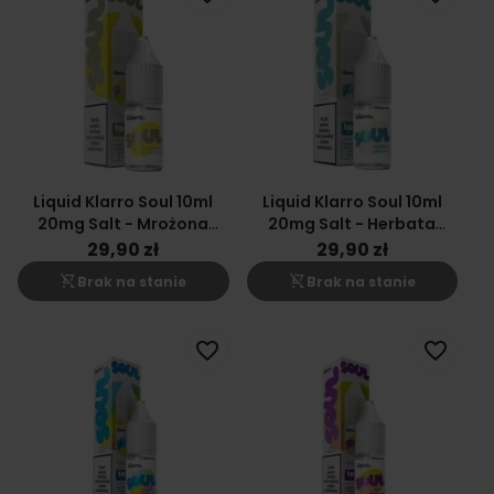
Liquid Klarro Soul 10ml
Liquid Klarro Soul 10ml
20mg Salt - Mrożona
20mg Salt - Herbata
Herbata & Cytryna
Oolong
29,90 zł
29,90 zł
shopping_cart_off
shopping_cart_off
Brak na stanie
Brak na stanie
favorite_border
favorite_border