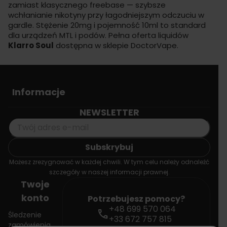
zamiast klasycznego freebase — szybsze
wchłanianie nikotyny przy łagodniejszym odczuciu w
gardle. Stężenie 20mg i pojemność 10ml to standard
dla urządzeń MTL i
podów
. Pełna oferta
liquidów
Klarro Soul
dostępna w sklepie
DoctorVape
.
Informacje
NEWSLETTER
Możesz zrezygnować w każdej chwili. W tym celu należy odnaleźć
szczegóły w naszej informacji prawnej.
Twoje
konto
Potrzebujesz pomocy?
+48 699 570 064
call
Śledzenie
+33 672 757 815
zamówienia