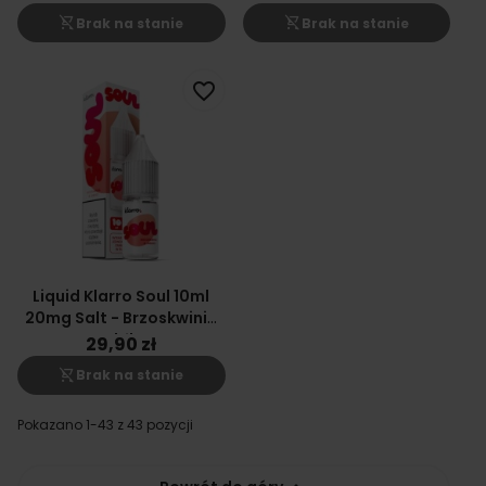
shopping_cart_off
shopping_cart_off
Brak na stanie
Brak na stanie
favorite_border
Liquid Klarro Soul 10ml
20mg Salt - Brzoskwinia
Jabłko
29,90 zł
shopping_cart_off
Brak na stanie
Pokazano 1-43 z 43 pozycji