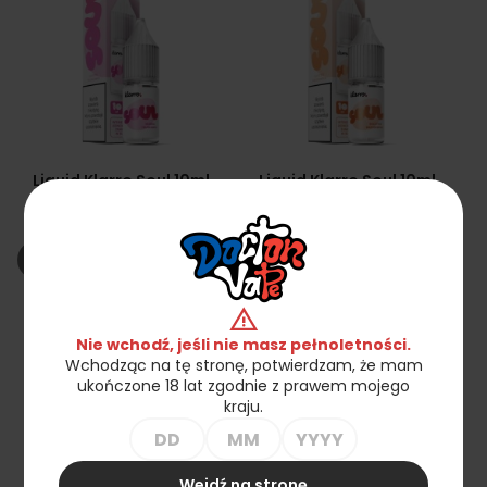
Liquid Klarro Soul 10ml
Liquid Klarro Soul 10ml
20mg Salt - Słodka
20mg Salt - Soczysta
Truskawka
Brzoskwinia
29,90 zł
29,90 zł
shopping_cart_off
shopping_cart_off
Brak na stanie
Brak na stanie
warning
favorite_border
favorite_border
Nie wchodź, jeśli nie masz pełnoletności.
Wchodząc na tę stronę, potwierdzam, że mam
ukończone 18 lat zgodnie z prawem mojego
kraju.
Wejdź na stronę