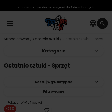
Szacowany czas dostawy wynosi do 7 dni roboczych.
language
search
Strona główna
Ostatnie sztuki
Ostatnie sztuki - Sprzęt
keyboard_arrow_down
Kategorie
Ostatnie sztuki - Sprzęt
keyboard_arrow_down
Sortuj wg:
Dostępne
Filtrowanie
Pokazano 1-1 z 1 pozycji
-75%
favorite_border