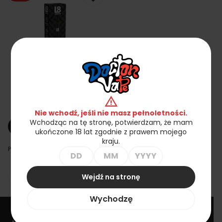
Urządzenie L8 Vape
warning
Czarne
6,23 zł
24,90 zł
Nie wchodź, jeśli nie masz pełnoletności.
Wchodząc na tę stronę, potwierdzam, że mam
shopping_cart
Dodaj do koszyka
ukończone 18 lat zgodnie z prawem mojego
kraju.
Pokazano 1-1 z 1 pozycji
Wejdź na stronę

Powrót do góry
Wychodzę