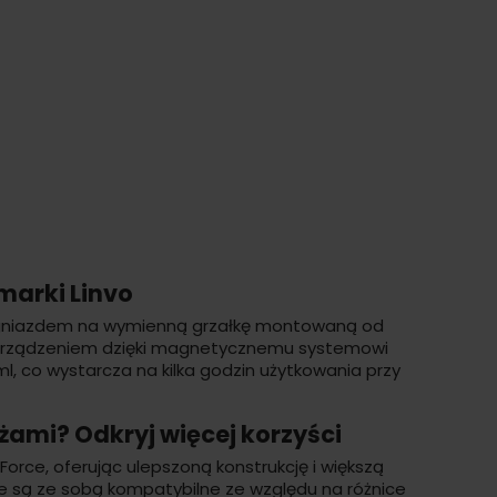
 marki Linvo
gniazdem na wymienną grzałkę montowaną od
 z urządzeniem dzięki magnetycznemu systemowi
, co wystarcza na kilka godzin użytkowania przy
żami? Odkryj więcej korzyści
rce, oferując ulepszoną konstrukcję i większą
e są ze sobą kompatybilne ze względu na różnice