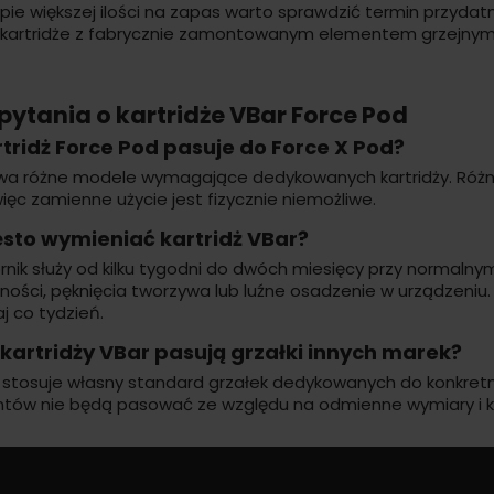
pie większej ilości na zapas warto sprawdzić termin przydat
 kartridże z fabrycznie zamontowanym elementem grzejnym
pytania o kartridże VBar Force Pod
tridż Force Pod pasuje do Force X Pod?
dwa różne modele wymagające dedykowanych kartridży. Różn
ięc zamienne użycie jest fizycznie niemożliwe.
ęsto wymieniać kartridż VBar?
rnik służy od kilku tygodni do dwóch miesięcy przy normaln
lności, pęknięcia tworzywa lub luźne osadzenie w urządzeniu
j co tydzień.
kartridży VBar pasują grzałki innych marek?
o stosuje własny standard grzałek dedykowanych do konkretnyc
tów nie będą pasować ze względu na odmienne wymiary i 