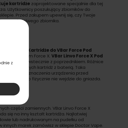
uje kartridże
zaprojektowane specjalnie dla tej
rza. Użytkownicy poszukujący zbiorników do
klepie. Przed zakupem upewnij się, czy Twoje
yborze właściwego zbiornika.
ny produktów.
Kartridże do VBar Force Pod
ałają z modelem Force X.
VBar Linvo Force X Pod
kompatybilne wstecznie z poprzednikiem. Różnice
dnie z
znych łączących kartridż z baterią. Taka
prawdzenia oznaczenia urządzenia przed
artridża, bo fizycznie nie wejdzie do gniazda.
ar
żnych części zamiennych.
VBar Linvo Force X
 się na inny kształt kartridża. Najłatwiej
dowie lub nadrukowanym na pudełku od
ów innych marek zamówisz w sklepie
Doctor Vape
.