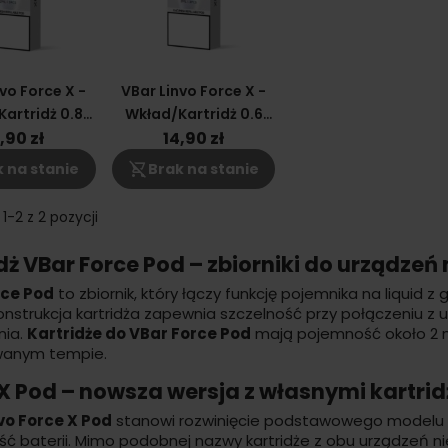
vo Force X -
VBar Linvo Force X -
artridż 0.8
Wkład/Kartridż 0.6
m 2 Ml
Ohm 2 Ml
,90 zł
14,90 zł
shopping_cart_off
 na stanie
Brak na stanie
1-2 z 2 pozycji
dż VBar Force Pod – zbiorniki do urządzeń
rce Pod
to zbiornik, który łączy funkcję pojemnika na
liquid
z 
onstrukcja kartridża zapewnia szczelność przy połączeniu
ia.
Kartridże do VBar Force Pod
mają pojemność około 2 ml
wanym tempie.
X Pod – nowsza wersja z własnymi kartrid
vo Force X Pod
stanowi rozwinięcie podstawowego modelu Fo
ć baterii. Mimo podobnej nazwy kartridże z obu urządzeń ni