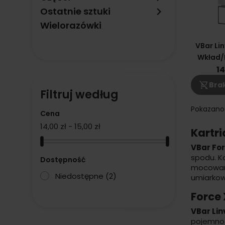
keyboard_arrow_right
Ostatnie sztuki
Wielorazówki
VBar Lin
Wkład/K
Oh
14
shopping_cart_off
Brak
Filtruj według
Pokazano 
Cena
14,00 zł - 15,00 zł
Kartri
VBar Fo
spodu. K
Dostępność
mocowan
Niedostępne
(2)
umiarko
Force 
VBar Lin
pojemnoś