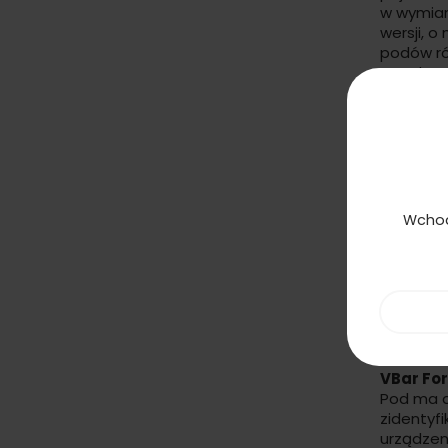
w wymiar
wersji, o
podów ró
urządzen
Kompa
Linvo sto
pasują w
wykorzys
Wchod
dotyczą k
segmenta
każdym z
Na co
VBar Fo
Pod
ma de
zidentyf
urządzen