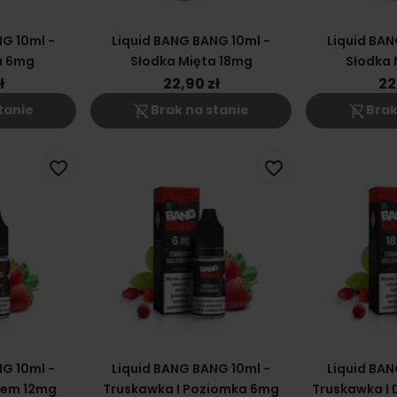
G 10ml -
Liquid BANG BANG 10ml -
Liquid BAN
a 6mg
Słodka Mięta 18mg
Słodka 
ł
22,90 zł
22
shopping_cart_off
shopping_cart_off
tanie
Brak na stanie
Brak
favorite_border
favorite_border
G 10ml -
Liquid BANG BANG 10ml -
Liquid BAN
rem 12mg
Truskawka I Poziomka 6mg
Truskawka I 