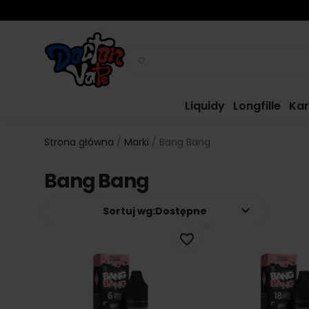
Liquidy
Longfille
Kar
Strona główna
Marki
Bang Bang
Bang Bang
keyboard_arrow_down
Sortuj wg:
Dostępne
favorite_border