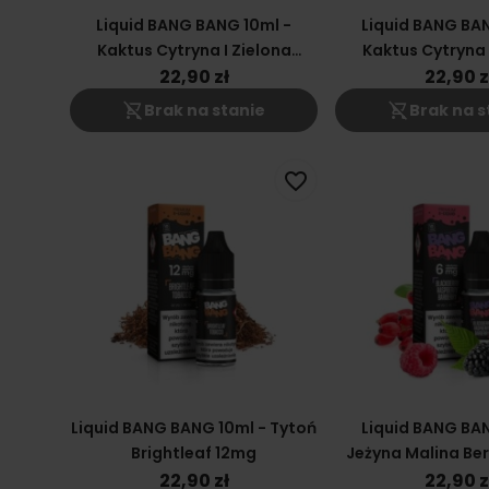
Liquid BANG BANG 10ml -
Liquid BANG BAN
Kaktus Cytryna I Zielona
Kaktus Cytryna 
Herbata 6mg
Herbata 1
22,90 zł
22,90 z
shopping_cart_off
shopping_cart_off
Brak na stanie
Brak na s
favorite_border
Liquid BANG BANG 10ml - Tytoń
Liquid BANG BAN
Brightleaf 12mg
Jeżyna Malina Be
22,90 zł
22,90 z