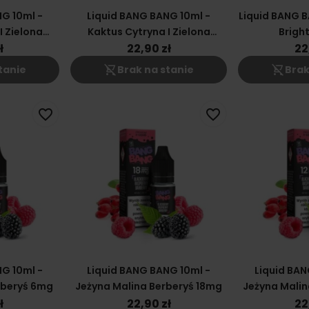
G 10ml -
Liquid BANG BANG 10ml -
Liquid BANG B
I Zielona
Kaktus Cytryna I Zielona
Brigh
8mg
Herbata 12mg
ł
22,90 zł
22
shopping_cart_off
shopping_cart_off
tanie
Brak na stanie
Brak
favorite_border
favorite_border
G 10ml -
Liquid BANG BANG 10ml -
Liquid BAN
rberyś 6mg
Jeżyna Malina Berberyś 18mg
Jeżyna Malin
ł
22,90 zł
22