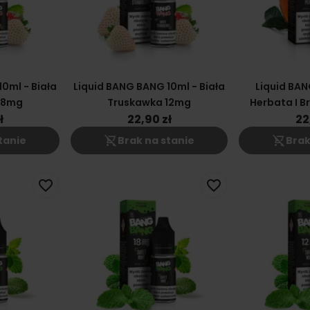
0ml - Biała
Liquid BANG BANG 10ml - Biała
Liquid BAN
18mg
Truskawka 12mg
Herbata I B
ł
22,90 zł
22
shopping_cart_off
shopping_cart_off
tanie
Brak na stanie
Brak
favorite_border
favorite_border