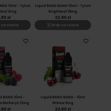
ANG 10ml - Tytoń
Liquid BANG BANG 10ml - Tytoń
tleaf 6mg
Brightleaf 18mg
,90 zł
22,90 zł
shopping_cart_off
 na stanie
Brak na stanie
favorite_border
favorite_border
G BANG 10ml -
Liquid BANG BANG - 10ml
a Berberyś 12mg
Wiśnia 6mg
,90 zł
23,90 zł