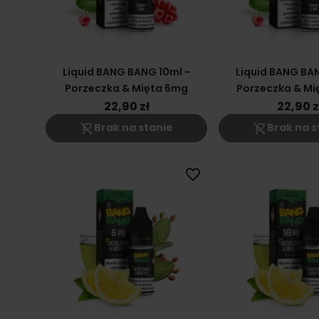
Liquid BANG BANG 10ml -
Liquid BANG BAN
Porzeczka & Mięta 6mg
Porzeczka & Mi
22,90 zł
22,90 z
shopping_cart_off
shopping_cart_off
Brak na stanie
Brak na s
favorite_border