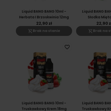
Liquid BANG BANG 10ml -
Liquid BANG BAN
Herbata I Brzoskwinia 12mg
Słodka Mięt
22,90 zł
22,90 z
shopping_cart_off
shopping_cart_off
Brak na stanie
Brak na s
favorite_border
Liquid BANG BANG 10ml -
Liquid BANG BAN
Truskawkowy Krem 18mg
Truskawkowy K