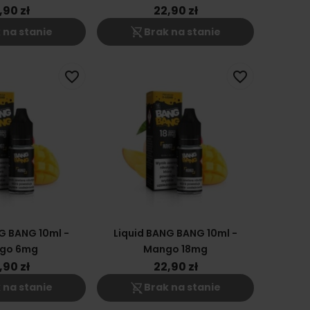
18mg
,90 zł
22,90 zł
shopping_cart_off
 na stanie
Brak na stanie
favorite_border
favorite_border
G BANG 10ml -
Liquid BANG BANG 10ml -
go 6mg
Mango 18mg
,90 zł
22,90 zł
shopping_cart_off
 na stanie
Brak na stanie