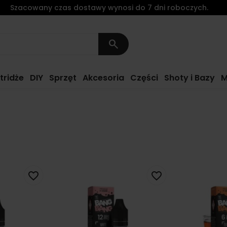
Szacowany czas dostawy wynosi do 7 dni roboczych.
search
tridże
DIY
Sprzęt
Akcesoria
Części
Shoty i Bazy
M
favorite_border
favorite_border