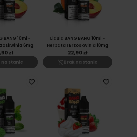
G BANG 10ml -
Liquid BANG BANG 10ml -
rzoskwinia 6mg
Herbata I Brzoskwinia 18mg
,90 zł
22,90 zł
shopping_cart_off
 na stanie
Brak na stanie
favorite_border
favorite_border