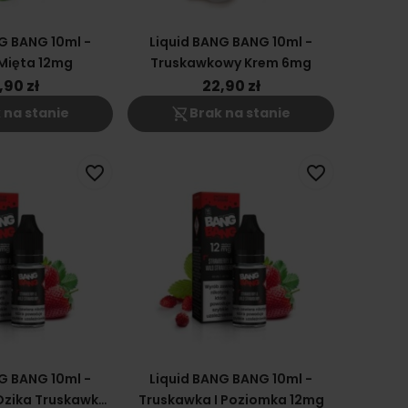
G BANG 10ml -
Liquid BANG BANG 10ml -
Mięta 12mg
Truskawkowy Krem 6mg
,90 zł
22,90 zł
shopping_cart_off
 na stanie
Brak na stanie
favorite_border
favorite_border
G BANG 10ml -
Liquid BANG BANG 10ml -
Dzika Truskawka
Truskawka I Poziomka 12mg