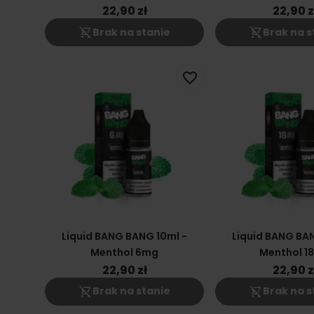
22,90 zł
22,90 z
shopping_cart_off
shopping_cart_off
Brak na stanie
Brak na s
favorite_border
Liquid BANG BANG 10ml -
Liquid BANG BAN
Menthol 6mg
Menthol 1
22,90 zł
22,90 z
shopping_cart_off
shopping_cart_off
Brak na stanie
Brak na s