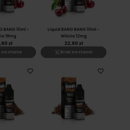
G BANG 10ml -
Liquid BANG BANG 10ml -
ia 18mg
Wiśnia 12mg
,90 zł
22,90 zł
shopping_cart_off
 na stanie
Brak na stanie
favorite_border
favorite_border