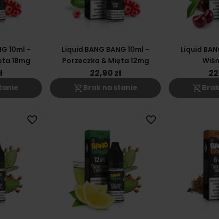
G 10ml -
Liquid BANG BANG 10ml -
Liquid BAN
ęta 18mg
Porzeczka & Mięta 12mg
Wiśn
ł
22,90 zł
22
shopping_cart_off
shopping_cart_off
tanie
Brak na stanie
Brak
favorite_border
favorite_border