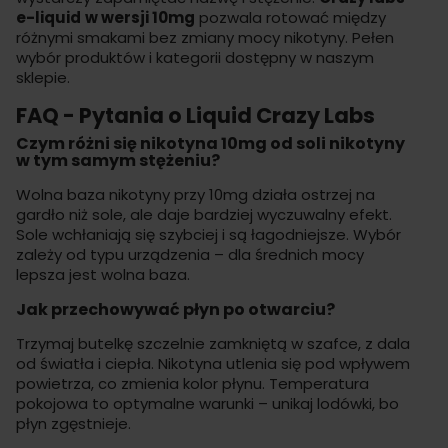
e-liquid
w wersji 10mg
pozwala rotować między
różnymi smakami bez zmiany mocy nikotyny. Pełen
wybór produktów i kategorii dostępny w
naszym
sklepie
.
FAQ - Pytania o Liquid Crazy Labs
Czym różni się nikotyna 10mg od soli nikotyny
w tym samym stężeniu?
Wolna baza nikotyny przy 10mg działa ostrzej na
gardło niż sole, ale daje bardziej wyczuwalny efekt.
Sole wchłaniają się szybciej i są łagodniejsze. Wybór
zależy od typu urządzenia – dla średnich mocy
lepsza jest wolna baza.
Jak przechowywać płyn po otwarciu?
Trzymaj butelkę szczelnie zamkniętą w szafce, z dala
od światła i ciepła. Nikotyna utlenia się pod wpływem
powietrza, co zmienia kolor płynu. Temperatura
pokojowa to optymalne warunki – unikaj lodówki, bo
płyn zgęstnieje.