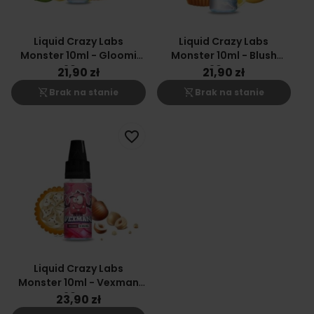
Liquid Crazy Labs
Liquid Crazy Labs
Monster 10ml - Gloomi
Monster 10ml - Blush
20mg
20mg
21,90 zł
21,90 zł
shopping_cart_off
shopping_cart_off
Brak na stanie
Brak na stanie
favorite_border
Liquid Crazy Labs
Monster 10ml - Vexman
20mg
23,90 zł