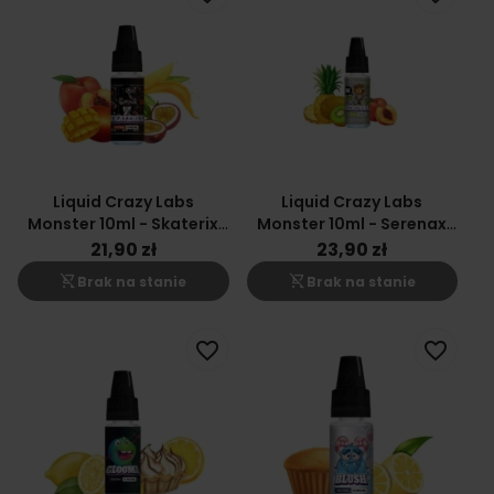
Liquid Crazy Labs
Liquid Crazy Labs
Monster 10ml - Skaterix
Monster 10ml - Serenax
20mg
20mg
21,90 zł
23,90 zł
shopping_cart_off
shopping_cart_off
Brak na stanie
Brak na stanie
favorite_border
favorite_border