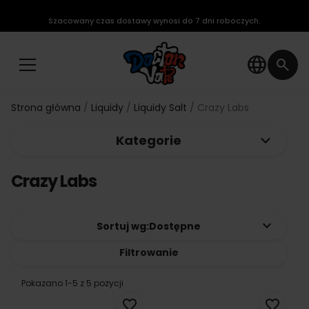
Szacowany czas dostawy wynosi do 7 dni roboczych.
language
search
Strona główna
Liquidy
Liquidy Salt
Crazy Labs
keyboard_arrow_down
Kategorie
Crazy Labs
keyboard_arrow_down
Sortuj wg:
Dostępne
Filtrowanie
Pokazano 1-5 z 5 pozycji
favorite_border
favorite_border