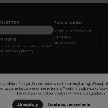
SLETTER
Twoje konto
Śledzenie zamówienia
Zaloguj się
Utwórz konto
 chwili. W tym celu należy odnaleźć
zej informacji prawnej.
 zgodnie z Polityką Prywatności w celu realizacji usług. Więcej in
y oznacza, że będą one umieszczane w Twoim urządzeniu końcow
lub dostępu do plików cookies w Twojej przeglądarce.
Akceptuję
Dostosuj ustawienia
Copyright © 2026 DoctorVape. All rights reserved