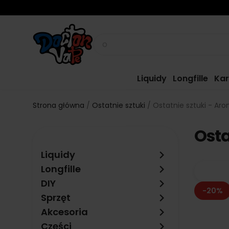
Liquidy
Longfille
Kar
Strona główna
Ostatnie sztuki
Ostatnie sztuki - Ar
Osta
keyboard_arrow_right
Liquidy
keyboard_arrow_right
Longfille
keyboard_arrow_right
DIY
-20%
keyboard_arrow_right
Sprzęt
keyboard_arrow_right
Akcesoria
keyboard_arrow_right
Części