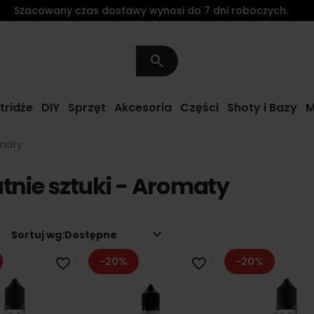
Szacowany czas dostawy wynosi do 7 dni roboczych.
search
tridże
DIY
Sprzęt
Akcesoria
Części
Shoty i Bazy
M
omaty
tnie sztuki - Aromaty
keyboard_arrow_down
Sortuj wg:
Dostępne
-20%
-20%
favorite_border
favorite_border