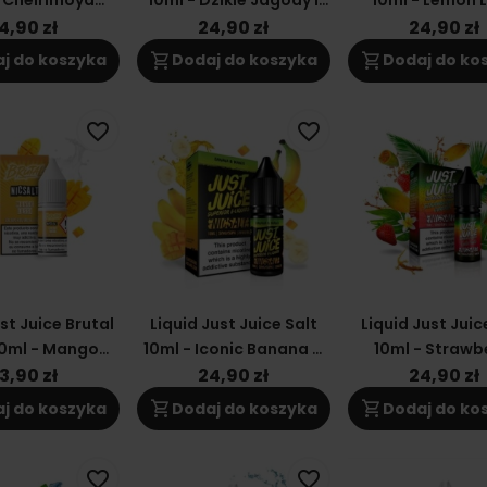
- Cheirimoya
10ml - Dzikie Jagody I
10ml - Lemon 
uit & Berries
Lód Anyżowy 20mg
20mg
4,90 zł
24,90 zł
24,90 zł
20mg
shopping_cart
shopping_cart
j do koszyka
Dodaj do koszyka
Dodaj do ko
favorite_border
favorite_border
st Juice Brutal
Liquid Just Juice Salt
Liquid Just Juic
10ml - Mango
10ml - Iconic Banana &
10ml - Strawb
ssi 20mg
Mango 20mg
Curuba 20
3,90 zł
24,90 zł
24,90 zł
shopping_cart
shopping_cart
j do koszyka
Dodaj do koszyka
Dodaj do ko
favorite_border
favorite_border