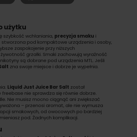
o użytku
ię szybkość wchłaniania,
precyzja smaku
i
a stworzona pod kompaktowe urządzenia i osoby,
ybsze zaspokojenie przy niższych
zą żywotność grzałki. Smaki zachowują wyraźność
a nikotyny są dobrane pod urządzenia MTL. Jeśli
Salt
zna swoje miejsce i dobrze je wypełnia.
u
ia.
Liquid Just Juice Bar Salt
został
 freebase nie sprawdza się równie dobrze.
rdle. Nie musisz mocno ciągnąć ani zwiększać
yważona – przenosi aromat, ale nie wymusza
 opcji smakowych, od owocowych po bardziej
mieniasz pod. Żadnych komplikacji.
u