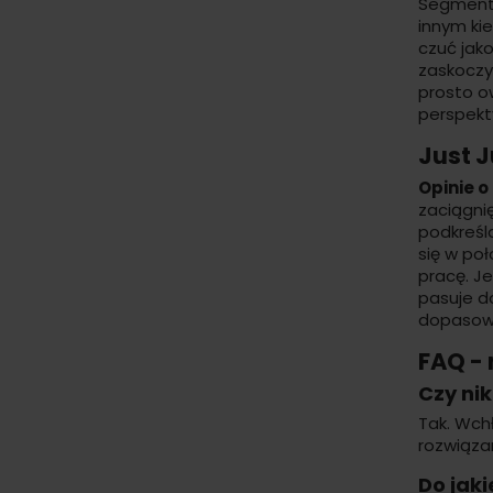
Segment 
innym ki
czuć jako
zaskoczy
prosto ow
perspekt
Just J
Opinie o
zaciągni
podkreśla
się w poł
pracę. Je
pasuje do
dopasow
FAQ - 
Czy ni
Tak. Wchł
rozwiązan
Do jaki