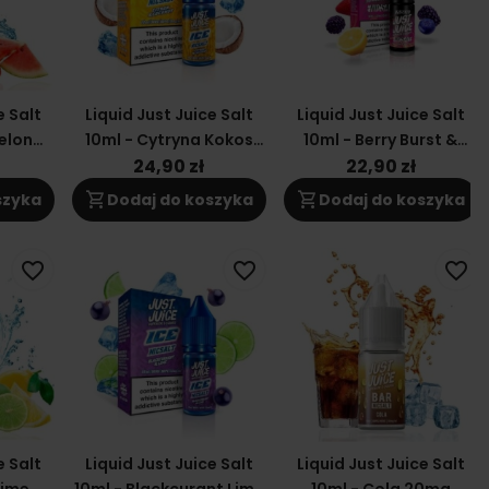
e Salt
Liquid Just Juice Salt
Liquid Just Juice Salt
elon
10ml - Cytryna Kokos
10ml - Berry Burst &
20mg
Lemonade 20mg
24,90 zł
22,90 zł
shopping_cart
shopping_cart
szyka
Dodaj do koszyka
Dodaj do koszyka
favorite_border
favorite_border
favorite_border
e Salt
Liquid Just Juice Salt
Liquid Just Juice Salt