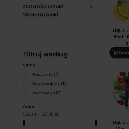
keyboard_arrow_right
Ostatnie sztuki
Wielorazówki
Liquid J
10ml -
2
shopping_cart
Doda
Filtruj według
Smak
Klasyczny
(1)
Orzeźwiający
(1)
Owocowy
(17)
Cena
17,00 zł - 25,00 zł
Liquid J