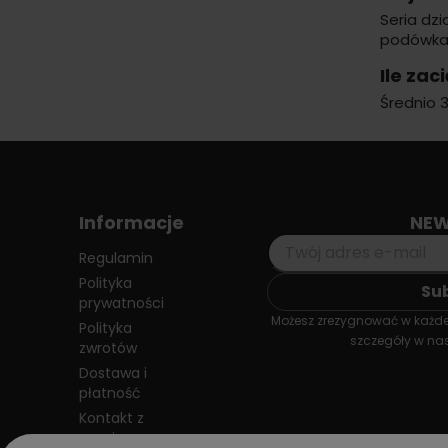
Seria dz
podówkac
Ile zac
Średnio 
Informacje
NEW
Regulamin
Polityka
prywatności
Możesz zrezygnować w każdej
Polityka
szczegóły w nas
zwrotów
Dostawa i
płatność
Kontakt z
nami