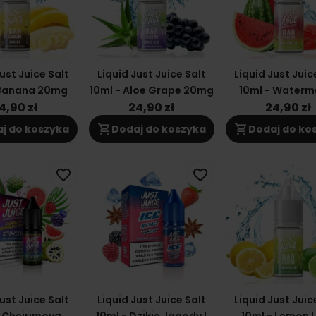
ust Juice Salt
Liquid Just Juice Salt
Liquid Just Juic
 Banana 20mg
10ml - Aloe Grape 20mg
10ml - Waterm
20mg
4,90 zł
24,90 zł
24,90 zł
shopping_cart
shopping_cart
j do koszyka
Dodaj do koszyka
Dodaj do ko
favorite_border
favorite_border
ust Juice Salt
Liquid Just Juice Salt
Liquid Just Juic