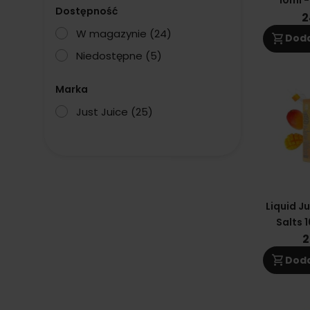
10ml 
Dostępność
Grapefr
2
W magazynie
(24)
shopping_cart
Doda
Niedostępne
(5)
Marka
Just Juice
(25)
Liquid Ju
Salts 
La
2
shopping_cart
Doda