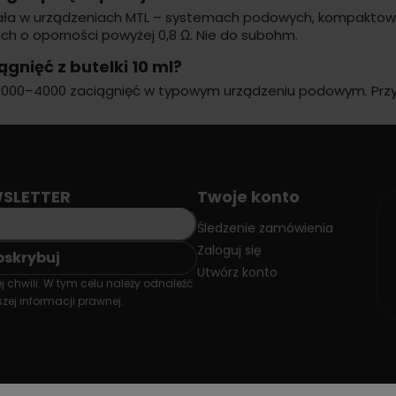
iała w urządzeniach MTL – systemach podowych, kompakto
h o oporności powyżej 0,8 Ω. Nie do subohm.
iągnięć z butelki 10 ml?
3000–4000 zaciągnięć w typowym urządzeniu podowym. Przy
SLETTER
Twoje konto
Śledzenie zamówienia
Zaloguj się
Utwórz konto
 chwili. W tym celu należy odnaleźć
zej informacji prawnej.