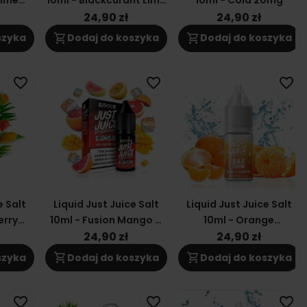
Lime
10ml - Blackcurant Lime
10ml - Cola 20mg
- 20mg
24,90 zł
24,90 zł
shopping_cart
shopping_cart
szyka
Dodaj do koszyka
Dodaj do koszyka
favorite_border
favorite_border
favorite_border
e Salt
Liquid Just Juice Salt
Liquid Just Juice Salt
erry
10ml - Fusion Mango &
10ml - Orange
mg
Blood Orange 20mg
Clementine 20mg
24,90 zł
24,90 zł
shopping_cart
shopping_cart
szyka
Dodaj do koszyka
Dodaj do koszyka
favorite_border
favorite_border
favorite_border