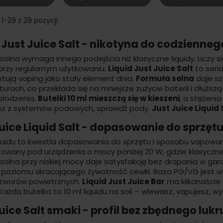
1-29 z 29 pozycji
 Just Juice Salt - nikotyna do codzienneg
solna wymaga innego podejścia niż klasyczne liquidy. Liczy s
przy regularnym użytkowaniu.
Liquid Just Juice Salt
to seri
ktują vaping jako stały element dnia.
Formuła solna
daje sz
urach, co przekłada się na mniejsze zużycie baterii i dłużs
słodzenia.
Butelki 10 ml mieszczą się w kieszeni
, a stężeni
sz z systemów podowych, sprawdź pody.
Just Juice Liquid 
uice Liquid Salt - dopasowanie do sprzęt
quidu
to kwestia dopasowania do sprzętu i sposobu vapowan
towany pod urządzenia o mocy poniżej 20 W, gdzie klasyczne
 solna przy niskiej mocy daje satysfakcję bez drapania w ga
poziomu skracającego żywotność cewki.
Baza PG/VG
jest w
tworów powietrznych.
Liquid Just Juice Bar
ma kilkanaście
 Każda butelka to
10 ml liquidu na soli
– wlewasz, vapujesz, wy
uice Salt smaki - profil bez zbędnego lukr