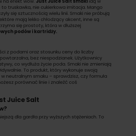
i na efekt wow.
Just Juice Salt smaki
idą w
 to truskawka, nie cukierkowa imitacja. Mango
ły się sztucznością wielu linii. Smaki nie próbują
iektóre mają lekko chłodzący akcent, inne są
rzyma się prostoty, która w dłuższej
dowych
podów
i
kartridży
.
ści z podami oraz stosunku ceny do liczby
powtarzalna, bez niespodzianek. Użytkownicy
natywy, co wydłuża życie poda. Smaki nie zmieniają
ewidywalnie. To produkt, który wykonuje swoją
lki w neutralnym smaku – sprawdzisz, czy formuła
możesz porównać linie i znaleźć coś
t Juice Salt
ów?
iejszą dla gardła przy wyższych stężeniach. To