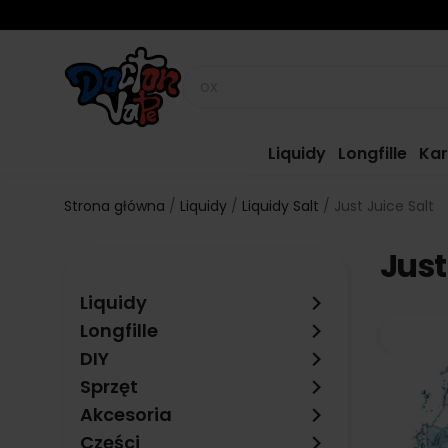
Liquidy
Longfille
Kar
Strona główna
Liquidy
Liquidy Salt
Just Juice Salt
Just
keyboard_arrow_right
Liquidy
keyboard_arrow_right
Longfille
keyboard_arrow_right
DIY
keyboard_arrow_right
Sprzęt
keyboard_arrow_right
Akcesoria
keyboard_arrow_right
Części