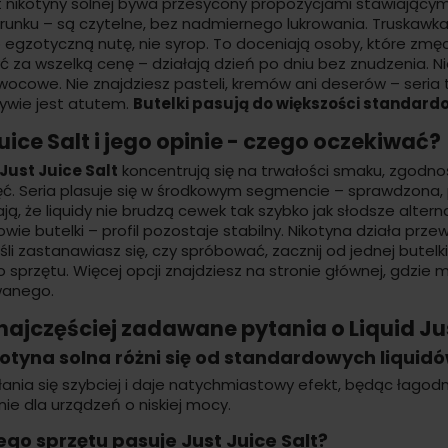
nikotyny solnej bywa przesycony propozycjami stawiającym
erunku – są czytelne, bez nadmiernego lukrowania. Truskawka
 egzotyczną nutę, nie syrop. To doceniają osoby, które zmęczy
ć za wszelką cenę – działają dzień po dniu bez znudzenia. N
ocowe. Nie znajdziesz pasteli, kremów ani deserów – seria t
ywie jest atutem.
Butelki pasują do większości standar
uice Salt i jego opinie - czego oczekiwać?
 Just Juice Salt
koncentrują się na trwałości smaku, zgodno
ęć. Seria plasuje się w środkowym segmencie – sprawdzona, 
ją, że liquidy nie brudzą cewek tak szybko jak słodsze alter
owie butelki – profil pozostaje stabilny. Nikotyna działa prz
śli zastanawiasz się, czy spróbować, zacznij od jednej bute
 sprzętu. Więcej opcji znajdziesz na
stronie głównej
, gdzie 
anego.
najczęściej zadawane pytania o Liquid Jus
kotyna solna różni się od standardowych liquid
ania się szybciej i daje natychmiastowy efekt, będąc łagodn
ie dla urządzeń o niskiej mocy.
ego sprzętu pasuje Just Juice Salt?