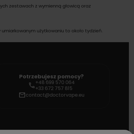
wych zestawach z wymienną głowicą oraz
 umiarkowanym użytkowaniu to około tydzień.
Potrzebujesz pomocy?
+48 699 570 064
call
+33 672 757 815
mail
contact@doctorvape.eu