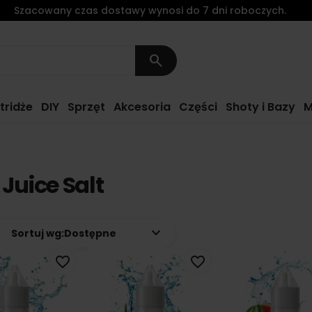
Szacowany czas dostawy wynosi do 7 dni roboczych.
search
tridże
DIY
Sprzęt
Akcesoria
Części
Shoty i Bazy
M
 Juice Salt
keyboard_arrow_down
Sortuj wg:
Dostępne
favorite_border
favorite_border