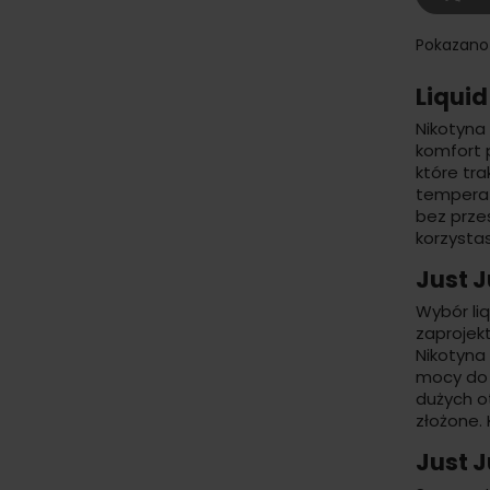
Pokazano 
Liquid
Nikotyna 
komfort 
które tra
temperat
bez prze
korzysta
Just J
Wybór
li
zaprojek
Nikotyna
mocy do 
dużych o
złożone.
Just J