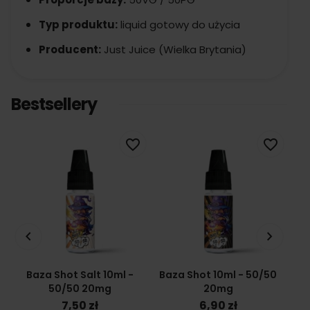
Typ produktu:
liquid gotowy do użycia
Producent:
Just Juice (Wielka Brytania)
Bestsellery
favorite_border
favorite_border
keyboard_arrow_left
keyboard_arrow_right
Baza Shot Salt 10ml -
Baza Shot 10ml - 50/50
Ba
50/50 20mg
20mg
7,50 zł
6,90 zł