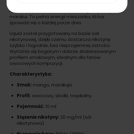
poczujesz słodycz dojrzałego mango, a zaraz po
niej świeżą, lekko kwaskową nutę egzotycznej
marakui. To pełna energii mieszanka, która
sprawdzi się o każdej porze dnia.
Liquid został przygotowany na bazie soli
nikotynowej, dzięki czemu dostarcza nikotynę
szybko i łagodnie, bez nieprzyjemnej ostrości.
Wyróżnia się bogatym i dobrze zbalansowanym
profilem smakowym, idealnym dla fanów
owocowych kompozycji.
Charakterystyka:
Smak:
mango, marakuja
Profil:
owocowy, słodki, tropikalny
Pojemność:
10 ml
Stężenie nikotyny:
20 mg/ml (sól
nikotynowa)
Proporcje bazy:
50VG / 50PG