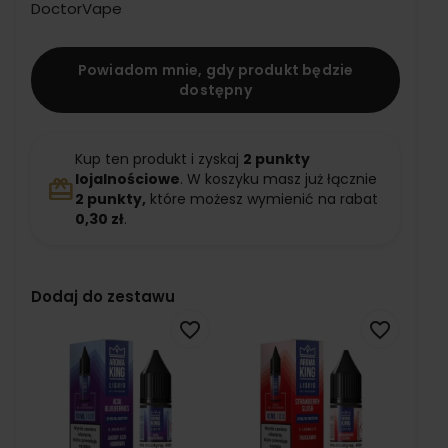
DoctorVape
Powiadom mnie, gdy produkt będzie
dostępny
Kup ten produkt i zyskaj
2
punkty
lojalnościowe
. W koszyku masz już łącznie
redeem
2
punkty,
które możesz wymienić na rabat
0,30 zł
.
Dodaj do zestawu
favorite_border
favorite_border