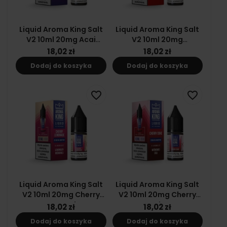
Liquid Aroma King Salt
Liquid Aroma King Salt
V2 10ml 20mg Acai
V2 10ml 20mg
Blueberries
Strawberry Slush
18,02 zł
18,02 zł
Dodaj do koszyka
Dodaj do koszyka
favorite_border
favorite_border
Liquid Aroma King Salt
Liquid Aroma King Salt
V2 10ml 20mg Cherry
V2 10ml 20mg Cherry
Lemonade
Coke
18,02 zł
18,02 zł
Dodaj do koszyka
Dodaj do koszyka