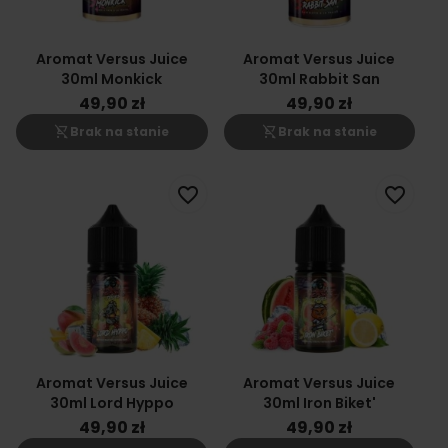
Aromat Versus Juice
Aromat Versus Juice
30ml Monkick
30ml Rabbit San
49,90 zł
49,90 zł
shopping_cart_off
shopping_cart_off
Brak na stanie
Brak na stanie
favorite_border
favorite_border
Aromat Versus Juice
Aromat Versus Juice
30ml Lord Hyppo
30ml Iron Biket'
49,90 zł
49,90 zł