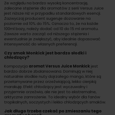
Ze względu na bardzo wysoką koncentrację,
zalecane stężenie dla aromatów z serii Versus Juice
jest niższe niż w przypadku standardowych esencji.
Zazwyczaj producent sugeruje dozowanie na
poziomie od 10% do 15%. Oznacza to, że na każde
100ml bazy, należy dodać od 10 do 15 ml aromatu.
Zawsze warto zacząć od niższego stężenia i
ewentualnie je zwiększyć, aby idealnie dopasować
intensywność do własnych preferencji.
Czy smak Monkick jest bardzo słodki i
chłodzący?
Kompozycja
aromat Versus Juice Monkick
jest
bardzo dobrze zbalansowana. Dominują w niej
naturalnie słodkie nuty dojrzałego mango, które są
przełamywane przez orzeźwiającą, lekko cierpką
marakuję. Efekt chłodzący jest wyczuwalny i
przyjemnie orzeźwia, ale nie jest to ekstremalne,
arktyczne zamrożenie. To idealny wybór dla fanów
tropikalnych, soczystych i lekko chłodzących smaków.
Jak długo trzeba czekać po zmieszaniu tego