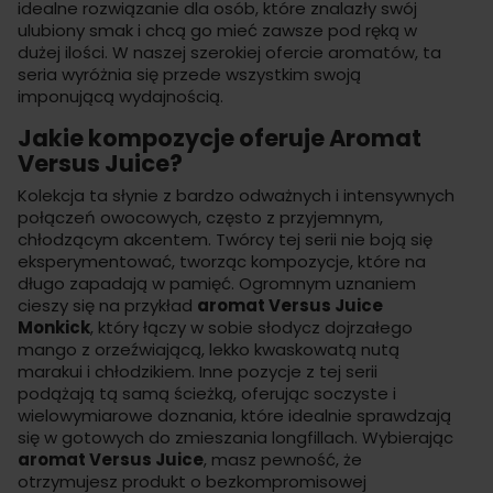
idealne rozwiązanie dla osób, które znalazły swój
ulubiony smak i chcą go mieć zawsze pod ręką w
dużej ilości. W naszej szerokiej ofercie
aromatów
, ta
seria wyróżnia się przede wszystkim swoją
imponującą wydajnością.
Jakie kompozycje oferuje Aromat
Versus Juice?
Kolekcja ta słynie z bardzo odważnych i intensywnych
połączeń owocowych, często z przyjemnym,
chłodzącym akcentem. Twórcy tej serii nie boją się
eksperymentować, tworząc kompozycje, które na
długo zapadają w pamięć. Ogromnym uznaniem
cieszy się na przykład
aromat Versus Juice
Monkick
, który łączy w sobie słodycz dojrzałego
mango z orzeźwiającą, lekko kwaskowatą nutą
marakui i chłodzikiem. Inne pozycje z tej serii
podążają tą samą ścieżką, oferując soczyste i
wielowymiarowe doznania, które idealnie sprawdzają
się w gotowych do zmieszania
longfillach
. Wybierając
aromat Versus Juice
, masz pewność, że
otrzymujesz produkt o bezkompromisowej