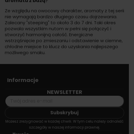
aromatu z bazą?
Ze względu na owocowy charakter, aromaty z tej serii
nie wymagają bardzo długiego czasu dojrzewania.
Zalecany "steeping" to około 3 do 7 dni. Taki okres
pozwala wszystkim nutom w pełni się połączyć i
stworzyć harmonijną całość. Energiczne
wstrząśnięcie po zmieszaniu i odstawienie w ciemne,
chłodne miejsce to klucz do uzyskania najlepszego
możliwego smaku.
Informacje
NEWSLETTER
Możesz zrezygnować w każdej chwili. W tym celu należy odnaleźć
szczegóły w naszej informacji prawnej.