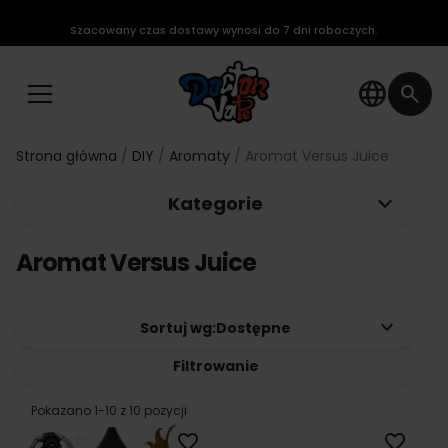
Szacowany czas dostawy wynosi do 7 dni roboczych.
language
search
Strona główna
DIY
Aromaty
Aromat Versus Juice
keyboard_arrow_down
Kategorie
Aromat Versus Juice
keyboard_arrow_down
Sortuj wg:
Dostępne
Filtrowanie
Pokazano 1-10 z 10 pozycji
favorite_border
favorite_border