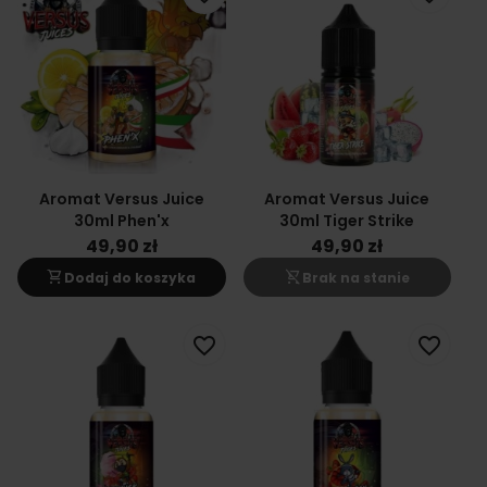
Aromat Versus Juice
Aromat Versus Juice
30ml Phen'x
30ml Tiger Strike
49,90 zł
49,90 zł
shopping_cart
shopping_cart_off
Dodaj do koszyka
Brak na stanie
favorite_border
favorite_border