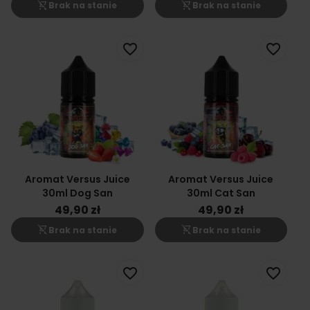
shopping_cart_off
shopping_cart_off
Brak na stanie
Brak na stanie
favorite_border
favorite_border
Aromat Versus Juice
Aromat Versus Juice
30ml Dog San
30ml Cat San
49,90 zł
49,90 zł
shopping_cart_off
shopping_cart_off
Brak na stanie
Brak na stanie
favorite_border
favorite_border