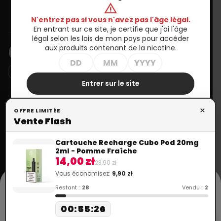
warning
Informations
N'entrez pas si vous n'avez pas l'âge légal.
En entrant sur ce site, je certifie que j'ai l'âge
BULLETIN D'INFORMATION
légal selon les lois de mon pays pour accéder
aux produits contenant de la nicotine.
Entrer sur le site
Vous pouvez vous désinscrire à tout moment. Vous trouverez
pour cela nos informations de contact dans les conditions
Sortir
d'utilisation du site.
×
OFFRE LIMITÉE
Votre
Vente Flash
compte
Besoin d'aide ?
+48 699 570 064
Cartouche Recharge Cubo Pod 20mg
call
Suivi de
+33 672 757 815
2ml - Pomme Fraîche
commande
14,00 zł
mail
contact@doctorvape.eu
23,90 zł
Vous économisez:
9,90 zł
cookie
Connexion
Restant ::
28
Vendu ::
2
Ce site utilise des cookies conformément à la Politique de
Créez votre
Confidentialité pour fournir des services. Plus d'informations se
00
:
55
:
26
compte
trouvent dans la section "Cookies". L'utilisation du site signifie qu'ils
seront placés sur votre appareil. Vous pouvez spécifier les