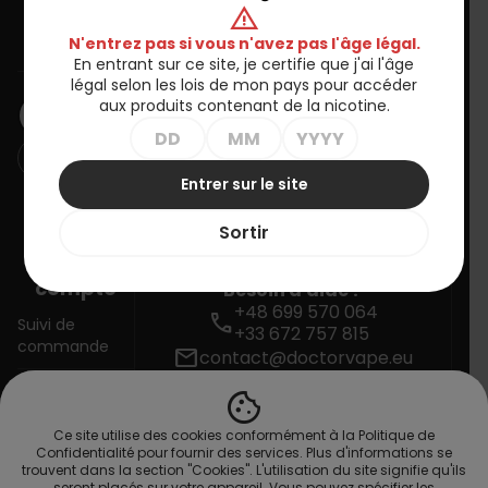
warning
Informations
N'entrez pas si vous n'avez pas l'âge légal.
En entrant sur ce site, je certifie que j'ai l'âge
BULLETIN D'INFORMATION
légal selon les lois de mon pays pour accéder
aux produits contenant de la nicotine.
Entrer sur le site
Vous pouvez vous désinscrire à tout moment. Vous trouverez
pour cela nos informations de contact dans les conditions
Sortir
d'utilisation du site.
Votre
compte
Besoin d'aide ?
+48 699 570 064
call
Suivi de
+33 672 757 815
commande
mail
contact@doctorvape.eu
cookie
Connexion
Ce site utilise des cookies conformément à la Politique de
Créez votre
Confidentialité pour fournir des services. Plus d'informations se
compte
trouvent dans la section "Cookies". L'utilisation du site signifie qu'ils
seront placés sur votre appareil. Vous pouvez spécifier les