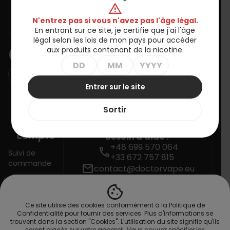
warning
Informations
N'entrez pas si vous n'avez pas l'âge légal.
En entrant sur ce site, je certifie que j'ai l'âge
BULLETIN D'INFORMATION
légal selon les lois de mon pays pour accéder
aux produits contenant de la nicotine.
Entrer sur le site
Vous pouvez vous désinscrire à tout moment. Vous trouverez
pour cela nos informations de contact dans les conditions
Sortir
d'utilisation du site.
Votre
compte
Besoin d'aide ?
+48 699 570 064
call
Suivi de
+33 672 757 815
commande
mail
contact@doctorvape.eu
cookie
Connexion
Ce site utilise des cookies conformément à la Politique de
Créez votre
Confidentialité pour fournir des services. Plus d'informations se
compte
trouvent dans la section "Cookies". L'utilisation du site signifie qu'ils
seront placés sur votre appareil. Vous pouvez spécifier les