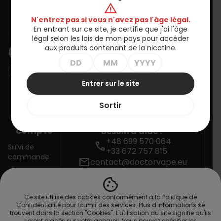
warning
Informations
N'entrez pas si vous n'avez pas l'âge légal.
En entrant sur ce site, je certifie que j'ai l'âge
BULLETIN D'INFORMATION
légal selon les lois de mon pays pour accéder
aux produits contenant de la nicotine.
Entrer sur le site
Vous pouvez vous désinscrire à tout moment. Vous trouverez
pour cela nos informations de contact dans les conditions
Sortir
d'utilisation du site.
Votre
compte
Besoin d'aide ?
+48 699 570 064
call
Suivi de
+33 672 757 815
commande
mail
contact@doctorvape.eu
cookie
Connexion
Ce site utilise des cookies conformément à la Politique de
Créez votre
Confidentialité pour fournir des services. Plus d'informations se
compte
trouvent dans la section "Cookies". L'utilisation du site signifie qu'ils
seront placés sur votre appareil. Vous pouvez spécifier les