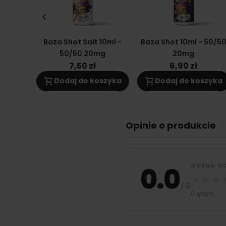
keyboard_arrow_left
Baza Shot Salt 10ml -
Baza Shot 10ml - 50/5
50/50 20mg
20mg
7,50 zł
6,90 zł
shopping_cart
shopping_cart
Dodaj do koszyka
Dodaj do koszyka
Opinie o produkcie
0.0
OCENA O
★
★
★
/
5
0 opinii