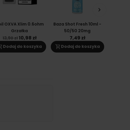
keyboard_arrow_right
il OXVA Xlim 0.6ohm
Baza Shot Fresh 10ml -
Cartridge
Grzałka
50/50 20mg
2 DNA
Grzał
10,98 zł
7,49 zł
1
13,90 zł
ng_cart
shopping_cart
shopping_cart
Dodaj do koszyka
Dodaj do koszyka
Doda