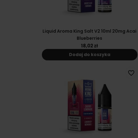
Liquid Aroma King Salt V2 10ml 20mg Acai
Blueberries
18,02 zł
Dodaj do koszyka
favorite_border