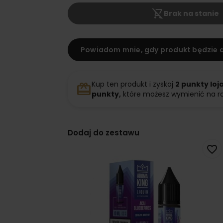
shopping_cart_off
Brak na stanie
Powiadom mnie, gdy produkt będzie 
Kup ten produkt i zyskaj
2
punkty loj
redeem
punkty,
które możesz wymienić na r
Dodaj do zestawu
favorite_border