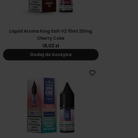
Liquid Aroma King Salt V2 10ml 20mg
Cherry Coke
18,02 zł
Dodaj do koszyka
favorite_border