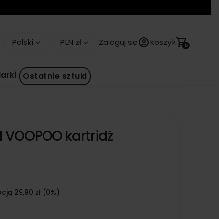
account_circle
shopping_cart
Polski
PLN zł
Zaloguj się
Koszyk
keyboard_arrow_down
keyboard_arrow_down
0
arki
Ostatnie sztuki
l VOOPOO kartridż
cją 29,90 zł (0%)