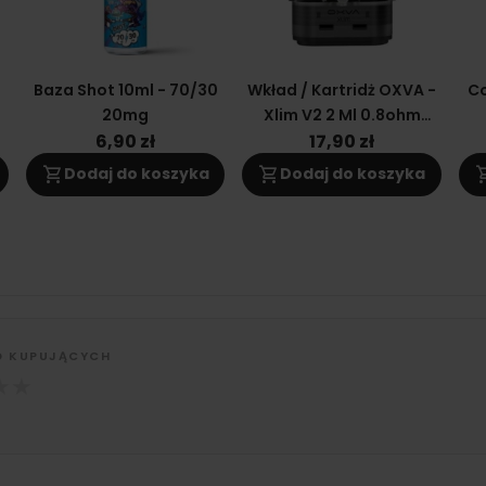
0
Baza Shot 10ml - 70/30
Wkład / Kartridż OXVA -
Co
20mg
Xlim V2 2 Ml 0.8ohm
(topfill)
6,90 zł
17,90 zł
shopping_cart
shopping_cart
shoppi
Dodaj do koszyka
Dodaj do koszyka
D KUPUJĄCYCH
★
★