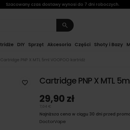
Szacowany czas dostawy wynosi do 7 dni roboczych.
search
tridże
DIY
Sprzęt
Akcesoria
Części
Shoty i Bazy
M
Cartridge PNP X MTL 5ml VOOPOO kartridż
Cartridge PNP X MTL 5m
favorite_border
29,90 zł
7,04 €
Najniższa cena w ciągu 30 dni przed promo
DoctorVape