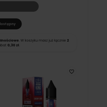
dostępny
alnościowe
. W koszyku masz już łącznie
2
abat
0,30 zł
.
favorite_border