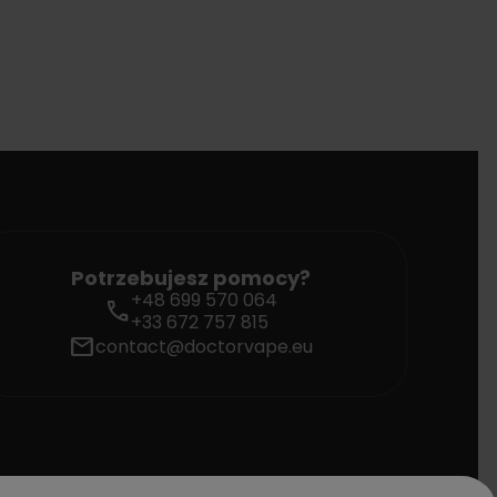
Potrzebujesz pomocy?
+48 699 570 064
call
+33 672 757 815
mail
contact@doctorvape.eu