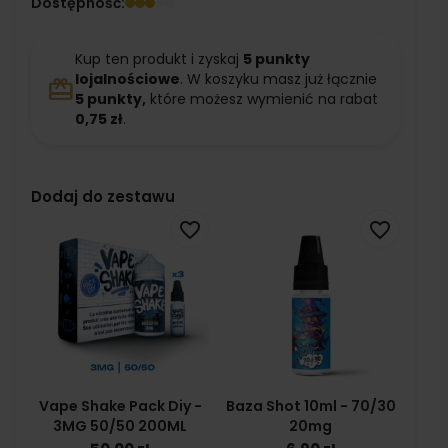
Dostępność:
Kup ten produkt i zyskaj
5
punkty
lojalnościowe
. W koszyku masz już łącznie
redeem
5
punkty,
które możesz wymienić na rabat
0,75 zł
.
Dodaj do zestawu
favorite_border
favorite_border
Vape Shake Pack Diy -
Baza Shot 10ml - 70/30
3MG 50/50 200ML
20mg