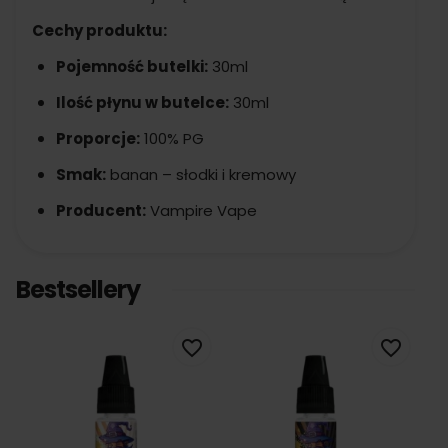
Cechy produktu:
Pojemność butelki:
30ml
Ilość płynu w butelce:
30ml
Proporcje:
100% PG
Smak:
banan – słodki i kremowy
Producent:
Vampire Vape
Bestsellery
favorite_border
favorite_border