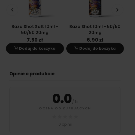
keyboard_arrow_left
keyboard_arrow_right
Baza Shot Salt 10ml -
Baza Shot 10ml - 50/50
Ba
50/50 20mg
20mg
7,50 zł
6,90 zł
shopping_cart
shopping_cart
s
Dodaj do koszyka
Dodaj do koszyka
Opinie o produkcie
0.0
/
5
OCENA OD KUPUJĄCYCH
★
★
★
★
★
0 opinii