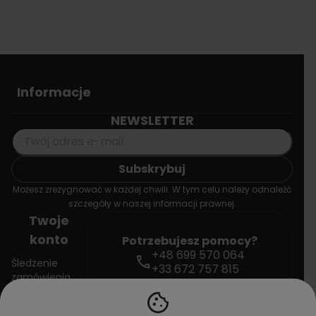
Informacje
NEWSLETTER
Możesz zrezygnować w każdej chwili. W tym celu należy odnaleźć
szczegóły w naszej informacji prawnej.
Twoje
konto
Potrzebujesz pomocy?
+48 699 570 064
call
Śledzenie
+33 672 757 815
zamówienia
mail
contact@doctorvape.eu
cookie
Zaloguj się