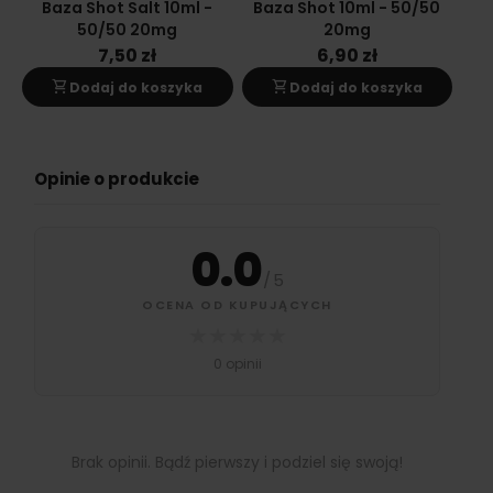
Baza Shot Salt 10ml -
Baza Shot 10ml - 50/50
Ba
50/50 20mg
20mg
7,50 zł
6,90 zł
shopping_cart
shopping_cart
s
Dodaj do koszyka
Dodaj do koszyka
Opinie o produkcie
0.0
/
5
OCENA OD KUPUJĄCYCH
★
★
★
★
★
0 opinii
Brak opinii. Bądź pierwszy i podziel się swoją!