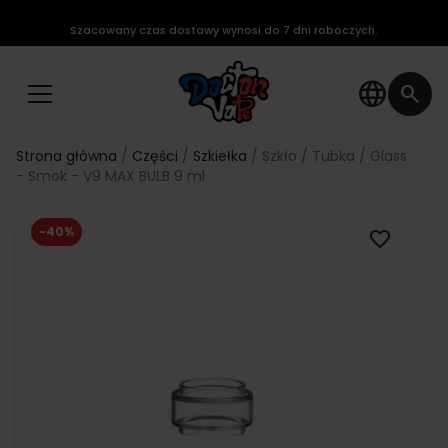
Szacowany czas dostawy wynosi do 7 dni roboczych.
language
search
Strona główna
Części
Szkiełka
Szkło / Tubka / Glass
- Smok - V9 MAX BULB 9 ml
-40%
favorite_border