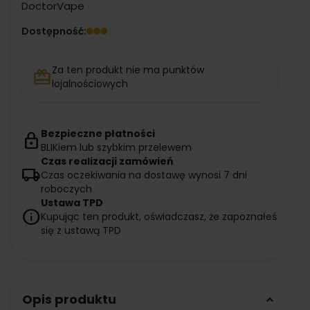
DoctorVape
Dostępność:
Za ten produkt nie ma punktów
redeem
lojalnościowych
Bezpieczne płatności
lock
BLIKiem lub szybkim przelewem
Czas realizacji zamówień
local_shipping
Czas oczekiwania na dostawę wynosi 7 dni
roboczych
Ustawa TPD
info
Kupując ten produkt, oświadczasz, że zapoznałeś
się z ustawą TPD
Opis produktu
keyboard_arrow_down