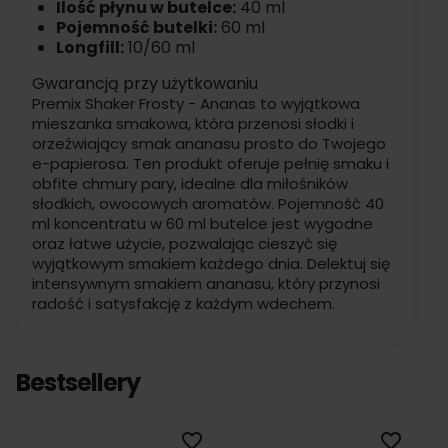
Ilość płynu w butelce:
40 ml
Pojemność butelki:
60 ml
Longfill:
10/60 ml
Gwarancją przy użytkowaniu
Premix Shaker Frosty - Ananas to wyjątkowa
mieszanka smakowa, która przenosi słodki i
orzeźwiający smak ananasu prosto do Twojego
e-papierosa. Ten produkt oferuje pełnię smaku i
obfite chmury pary, idealne dla miłośników
słodkich, owocowych aromatów. Pojemność 40
ml koncentratu w 60 ml butelce jest wygodne
oraz łatwe użycie, pozwalając cieszyć się
wyjątkowym smakiem każdego dnia. Delektuj się
intensywnym smakiem ananasu, który przynosi
radość i satysfakcję z każdym wdechem.
Bestsellery
favorite_border
favorite_border