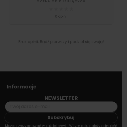
OCENA OD KUPUJĄCYCH
★
★
★
★
★
0 opinii
Brak opinii. Bądź pierwszy i podziel się swoją!
Informacje
NEWSLETTER
Możesz zrezygnować w każdej chwili. W tym celu należy odnaleźć