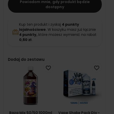
Powiadom mnie, gdy produkt będzie
dostępny
Kup ten produkt i zyskaj
4
punkty
lojalnościowe
. W koszyku masz już łącznie
redeem
4
punkty,
które możesz wymienić na rabat
0,60 zł
.
Dodaj do zestawu
favorite_border
favorite_border
Baza Mix 50/50 1000ml
Vape Shake Pack Diy -