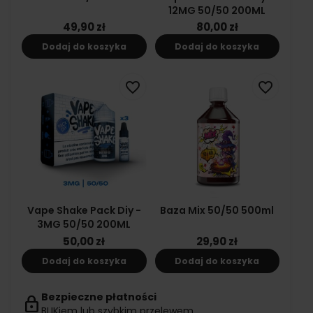
12MG 50/50 200ML
49,90 zł
80,00 zł
Dodaj do koszyka
Dodaj do koszyka
favorite_border
favorite_border
Vape Shake Pack Diy -
Baza Mix 50/50 500ml
3MG 50/50 200ML
50,00 zł
29,90 zł
Dodaj do koszyka
Dodaj do koszyka
Bezpieczne płatności
lock
BLIKiem lub szybkim przelewem