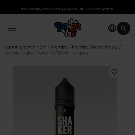
Szacowany czas dostawy wynosi do 7 dni roboczych.
language
search
Strona główna
DIY
Premixy
Premixy Shaker Frosty
Premix Shaker Frosty 40/60ml - Ananas
favorite_border