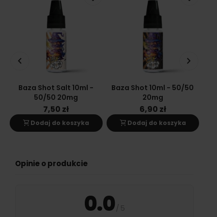
keyboard_arrow_left
keyboard_arrow_right
Baza Shot Salt 10ml -
Baza Shot 10ml - 50/50
Ba
50/50 20mg
20mg
7,50 zł
6,90 zł
shopping_cart
shopping_cart
s
Dodaj do koszyka
Dodaj do koszyka
Opinie o produkcie
0.0
/
5