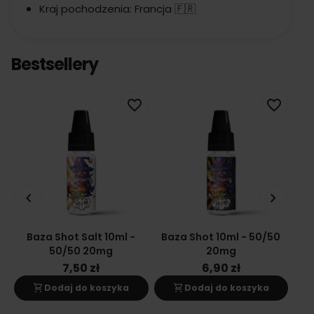
Kraj pochodzenia: Francja 🇫🇷
Bestsellery
favorite_border
favorite_border
keyboard_arrow_left
keyboard_arrow_right
Baza Shot Salt 10ml -
Baza Shot 10ml - 50/50
Ba
50/50 20mg
20mg
7,50 zł
6,90 zł
shopping_cart
shopping_cart
s
Dodaj do koszyka
Dodaj do koszyka