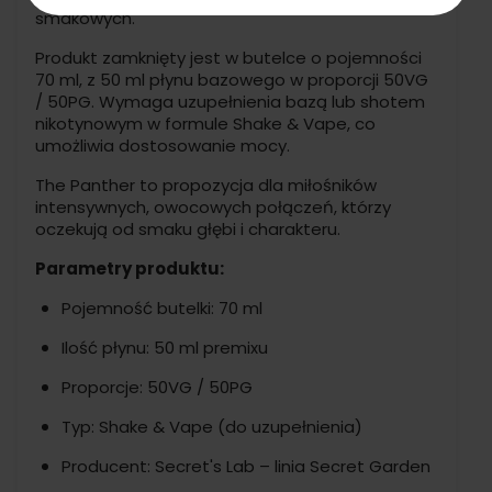
smakowych.
Produkt zamknięty jest w butelce o pojemności
70 ml, z 50 ml płynu bazowego w proporcji 50VG
/ 50PG. Wymaga uzupełnienia bazą lub shotem
nikotynowym w formule Shake & Vape, co
umożliwia dostosowanie mocy.
The Panther to propozycja dla miłośników
intensywnych, owocowych połączeń, którzy
oczekują od smaku głębi i charakteru.
Parametry produktu:
Pojemność butelki: 70 ml
Ilość płynu: 50 ml premixu
Proporcje: 50VG / 50PG
Typ: Shake & Vape (do uzupełnienia)
Producent: Secret's Lab – linia Secret Garden