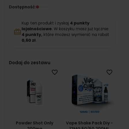
Dostępność:
Kup ten produkt i zyskaj
4
punkty
lojalnościowe
. W koszyku masz już łącznie
redeem
4
punkty,
które możesz wymienić na rabat
0,60 zł
.
Dodaj do zestawu
favorite_border
favorite_border
Powder Shot Only
Vape Shake Pack Diy -
200mg
12MG 50/50 200ML