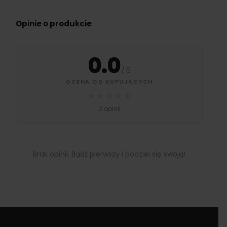
Opinie o produkcie
0.0
/
5
OCENA OD KUPUJĄCYCH
★
★
★
★
★
0 opinii
Brak opinii. Bądź pierwszy i podziel się swoją!