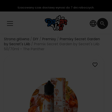
Szacowany czas dostawy wynosi do 7 dni roboczych.
language
search
Strona główna
DIY
Premixy
Premixy Secret Garden
by Secret's LAb
Premix Secret Garden by Secret's LAb
50/70ml - The Panther
favorite_border