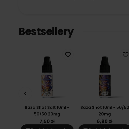
Bestsellery
favorite_border
favorite_border
keyboard_arrow_left
Baza Shot Salt 10ml -
Baza Shot 10ml - 50/5
50/50 20mg
20mg
7,50 zł
6,90 zł