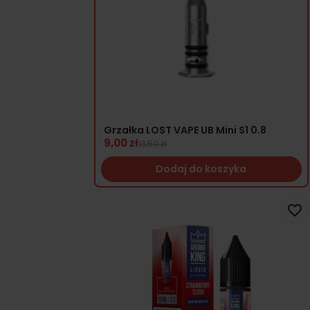
Grzałka LOST VAPE UB Mini S1 0.8
9,00 zł
13,50 zł
Dodaj do koszyka
favorite_border