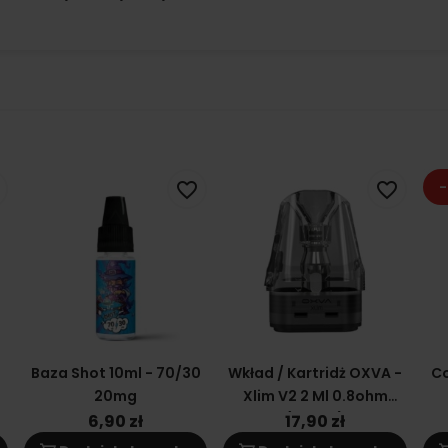
-
favorite_border
favorite_border
0
Baza Shot 10ml - 70/30
Wkład / Kartridż OXVA -
Co
20mg
Xlim V2 2 Ml 0.8ohm
(topfill)
6,90 zł
17,90 zł