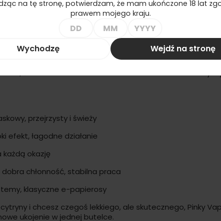
ząc na tę stronę, potwierdzam, że mam ukończone 18 lat zgo
prawem mojego kraju.
ta Cytryna 20mg
Wychodzę
Wejdź na stronę
o e-liquid, który łączy klasyczny smak czarnej herbaty z d
ekka, świeża i dobrze zbalansowana. Bez nadmiaru słodyczy,
skowy, przejrzysty i świeży
i efekt, łagodne działanie
 każdą okazję
 dobra chłonność, stabilna praca
temy, klasyczne e-papierosy
ą cytryny i chcesz czegoś lekkiego, ale skutecznego, Pinky V
nowe ukojenie w jednej butelce.