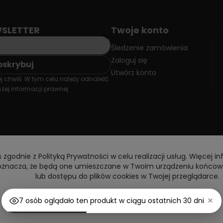
SLETTER
Twoje konto
Śledzenie zamówienia
Zaloguj się
Utwórz konto
 chwili. W tym celu należy odnaleźć
zej informacji prawnej.
 zgodnie z Polityką Prywatności w celu realizacji usług. Więcej in
y oznacza, że będą one umieszczane w Twoim urządzeniu końcow
lub dostępu do plików cookies w Twojej przeglądarce.
×
Akceptuję
Dostosuj ustawienia
7 osób oglądało ten produkt w ciągu ostatnich 30 dni
Copyright © 2026 DoctorVape. All rights reserved