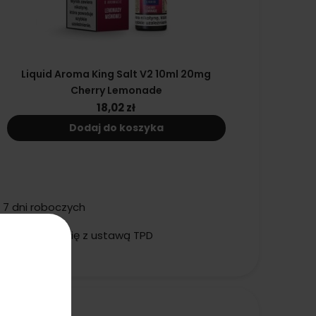
Liquid Aroma King Salt V2 10ml 20mg
Cherry Lemonade
18,02 zł
Dodaj do koszyka
 7 dni roboczych
 zapoznałeś się z ustawą TPD