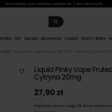
Szacowany czas dostawy wynosi do 7 dni roboczych.
search
tridże
DIY
Sprzęt
Akcesoria
Części
Shoty i Bazy
M
a Salt
Liquid Pinky Vape Frutea Salt 10ml - Herbata Cytryna 2
Liquid Pinky Vape Frutea
favorite_border
Cytryna 20mg
27,90 zł
6,57 €
Najniższa cena w ciągu 30 dni przed promo