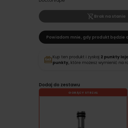
DoctorVape
shopping_cart_off
Brak na stanie
Powiadom mnie, gdy produkt będzie 
Kup ten produkt i zyskaj
2
punkty loj
redeem
punkty,
które możesz wymienić na r
Dodaj do zestawu
GORĄCY STRZAŁ