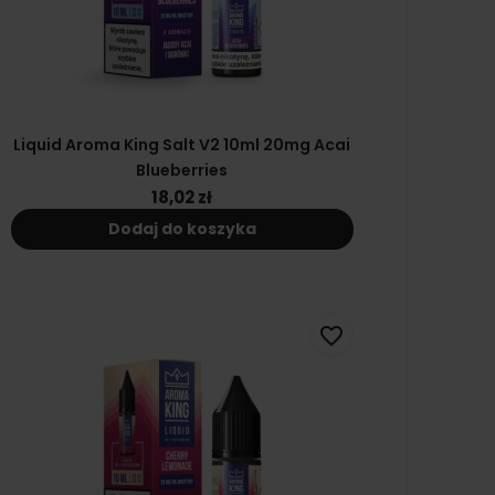
Liquid Aroma King Salt V2 10ml 20mg Acai
Blueberries
18,02 zł
Dodaj do koszyka
favorite_border