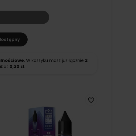
dostępny
alnościowe
. W koszyku masz już łącznie
2
abat
0,30 zł
.
favorite_border