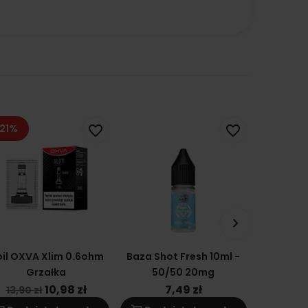
21%
favorite_border
favorite_border
keyboard_arrow_right
il OXVA Xlim 0.6ohm
Baza Shot Fresh 10ml -
Cartridge
Grzałka
50/50 20mg
2 DNA
Grzał
10,98 zł
7,49 zł
1
13,90 zł