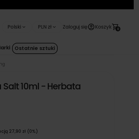
account_circle
shopping_cart
Polski
PLN zł
Zaloguj się
Koszyk
keyboard_arrow_down
keyboard_arrow_down
0
arki
Ostatnie sztuki
0mg
 Salt 10ml - Herbata
cją 27,90 zł (0%)