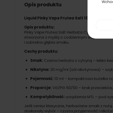
Wchod
Opis produktu
Liquid Pinky Vape Frutea Salt 10ml – Herba
Opis produktu:
Pinky Vape Frutea Salt Herbata Cytryna 20mg t
stworzona z myślą o codziennym wapowaniu – l
i subtelna głębia smaku.
Cechy produktu:
Smak:
Czarna herbata z cytryną – lekko kwa
Nikotyna:
20 mg/ml (sól nikotynowa) – szybk
Pojemność:
10 ml – kompaktowa butelka na
Proporcje:
VG/PG 50/50 – brak przecieków,
Kompatybilność:
urządzenia MTL – pod sys
Jeśli cenisz klasyczne, herbaciane smaki z nut
doskonały wybór – czysta przyjemność i nikoty