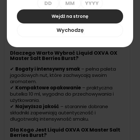
Pojemność:
10 ml – kompaktowa butelka,
idealna do codziennego użytkowania.
Wejdź na stronę
Moc:
20 – intensywny aromat dla
pełniejszych doznań smakowych.
Formuła:
Wykonana z najwyższej jakości
Wychodzę
składników, gwarantujących trwałość i
autentyczność smaku.
Dlaczego Warto Wybrać Liquid OXVA OX
Master Salt Berries Burst?
✔
Bogaty i intensywny smak
– pełna paleta
jagodowych nut, które zachwycają swoim
aromatem.
✔
Kompaktowe opakowanie
– praktyczna
butelka 10 ml, wygodna do przechowywania i
użytkowania.
✔
Najwyższa jakość
– starannie dobrane
składniki zapewniają autentyczność i
długotrwałą intensywność smaku.
Dla Kogo Jest Liquid OXVA OX Master Salt
Berries Burst?