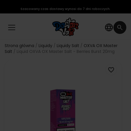
Szacowany czas dostawy wynosi do 7 dni roboczych.
language
search
Strona główna
Liquidy
Liquidy Salt
OXVA OX Master
Salt
Liquid OXVA OX Master Salt - Berries Burst 20mg
favorite_border