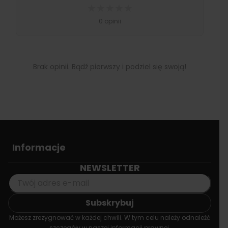
★
★
★
★
★
0 opinii
Brak opinii. Bądź pierwszy i podziel się swoją!
Informacje
NEWSLETTER
Możesz zrezygnować w każdej chwili. W tym celu należy odnaleźć
szczegóły w naszej informacji prawnej.