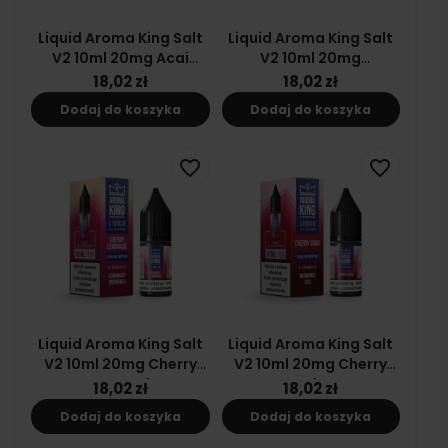
Liquid Aroma King Salt
Liquid Aroma King Salt
V2 10ml 20mg Acai
V2 10ml 20mg
Blueberries
Strawberry Slush
18,02 zł
18,02 zł
Dodaj do koszyka
Dodaj do koszyka
favorite_border
favorite_border
Liquid Aroma King Salt
Liquid Aroma King Salt
V2 10ml 20mg Cherry
V2 10ml 20mg Cherry
Lemonade
Coke
18,02 zł
18,02 zł
Dodaj do koszyka
Dodaj do koszyka