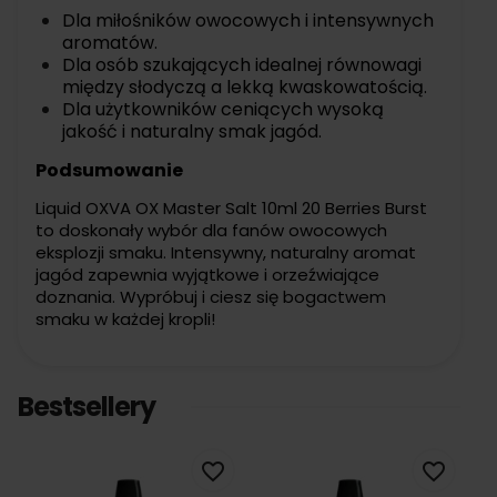
Dla miłośników owocowych i intensywnych
aromatów.
Dla osób szukających idealnej równowagi
między słodyczą a lekką kwaskowatością.
Dla użytkowników ceniących wysoką
jakość i naturalny smak jagód.
Podsumowanie
Liquid OXVA OX Master Salt 10ml 20 Berries Burst
to doskonały wybór dla fanów owocowych
eksplozji smaku. Intensywny, naturalny aromat
jagód zapewnia wyjątkowe i orzeźwiające
doznania. Wypróbuj i ciesz się bogactwem
smaku w każdej kropli!
Bestsellery
favorite_border
favorite_border