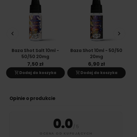
keyboard_arrow_left
keyboard_arrow_right
Baza Shot Salt 10ml -
Baza Shot 10ml - 50/50
Ba
50/50 20mg
20mg
7,50 zł
6,90 zł
shopping_cart
shopping_cart
s
Dodaj do koszyka
Dodaj do koszyka
Opinie o produkcie
0.0
/
5
OCENA OD KUPUJĄCYCH