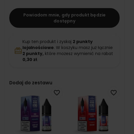
Powiadom mnie, gdy produkt będzie
dostępny
Kup ten produkt i zyskaj
2
punkty
lojalnościowe
. W koszyku masz już łącznie
redeem
2
punkty,
które możesz wymienić na rabat
0,30 zł
.
Dodaj do zestawu
favorite_border
favorite_border