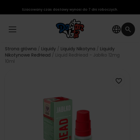
Szacowany czas dostawy wynosi do 7 dni roboczych.
language
search
Strona główna
Liquidy
Liquidy Nikotyna
Liquidy
Nikotynowe RedHead
Liquid RedHead - Jabłko 12mg
10ml
favorite_border