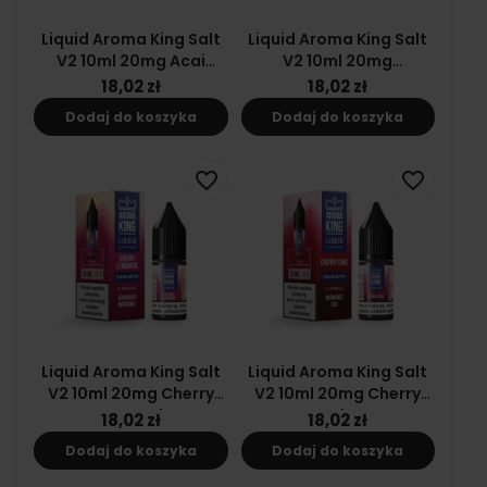
Liquid Aroma King Salt
Liquid Aroma King Salt
V2 10ml 20mg Acai
V2 10ml 20mg
Blueberries
Strawberry Slush
18,02 zł
18,02 zł
Dodaj do koszyka
Dodaj do koszyka
favorite_border
favorite_border
Liquid Aroma King Salt
Liquid Aroma King Salt
V2 10ml 20mg Cherry
V2 10ml 20mg Cherry
Lemonade
Coke
18,02 zł
18,02 zł
Dodaj do koszyka
Dodaj do koszyka