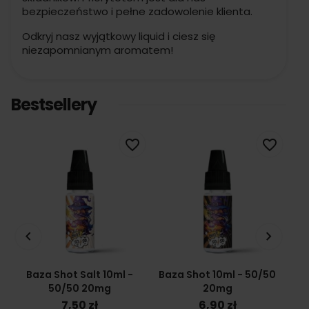
bezpieczeństwo i pełne zadowolenie klienta.
Odkryj nasz wyjątkowy liquid i ciesz się
niezapomnianym aromatem!
Bestsellery
favorite_border
favorite_border
keyboard_arrow_left
keyboard_arrow_right
Baza Shot Salt 10ml -
Baza Shot 10ml - 50/50
Ba
50/50 20mg
20mg
7,50 zł
6,90 zł