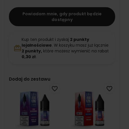
Powiadom mnie, gdy produkt będzie
dostępny
Kup ten produkt i zyskaj
2
punkty
lojalnościowe
. W koszyku masz już łącznie
redeem
2
punkty,
które możesz wymienić na rabat
0,30 zł
.
Dodaj do zestawu
favorite_border
favorite_border