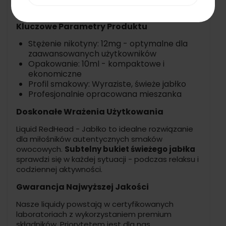
równomiernej dawki nikotyny.
Kluczowe Parametry Produktu
Stężenie nikotyny: 12mg - optymalne dla
zaawansowanych użytkowników
Opakowanie: 10ml - kompaktowe i
ekonomiczne
Profil smakowy: Wyraziste, świeże jabłko
Profesjonalnie opracowana mieszanka
Doskonałe Wrażenia Użytkowania
Liquid RedHead - Jabłko to idealne rozwiązanie
dla miłośników autentycznych smaków
owocowych.
Subtelny bukiet świeżego jabłka
sprawdzi się w każdej sytuacji - podczas relaksu i
codziennej aktywności.
Gwarancja Najwyższej Jakości
Nasze liquidy powstają w certyfikowanych
laboratoriach z wykorzystaniem premium
składników. Priorytetem jest dla nas