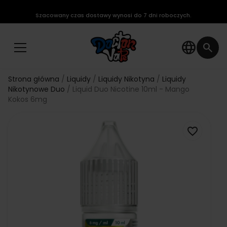
Szacowany czas dostawy wynosi do 7 dni roboczych.
language
search
Strona główna
Liquidy
Liquidy Nikotyna
Liquidy
Nikotynowe Duo
Liquid Duo Nicotine 10ml - Mango
Kokos 6mg
favorite_border