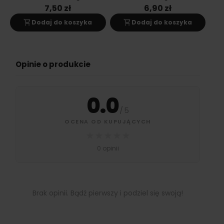
7,50 zł
6,90 zł
shopping_cart
shopping_cart
s
Dodaj do koszyka
Dodaj do koszyka
Opinie o produkcie
0.0
/
5
OCENA OD KUPUJĄCYCH
★
★
★
★
★
0 opinii
Brak opinii. Bądź pierwszy i podziel się swoją!