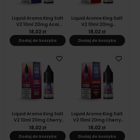
Liquid Aroma King Salt
Liquid Aroma King Salt
V2 10ml 20mg Acai
V2 10ml 20mg
Blueberries
Strawberry Slush
18,02 zł
18,02 zł
Dodaj do koszyka
Dodaj do koszyka
favorite_border
favorite_border
Liquid Aroma King Salt
Liquid Aroma King Salt
V2 10ml 20mg Cherry
V2 10ml 20mg Cherry
Lemonade
Coke
18,02 zł
18,02 zł
Dodaj do koszyka
Dodaj do koszyka