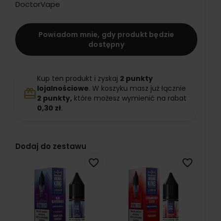
DoctorVape
Powiadom mnie, gdy produkt będzie
dostępny
Kup ten produkt i zyskaj
2
punkty
lojalnościowe
. W koszyku masz już łącznie
redeem
2
punkty,
które możesz wymienić na rabat
0,30 zł
.
Dodaj do zestawu
favorite_border
favorite_border