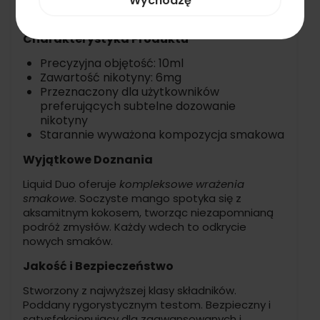
Wychodzę
z intensywnym profilem dojrzałego mango.
Charakterystyka Produktu
Precyzyjna objętość: 10ml
Zawartość nikotyny: 6mg
Przeznaczony dla użytkowników
preferujących subtelne dozowanie
nikotyny
Starannie wyważona kompozycja smakowa
Wyjątkowe Doznania
Liquid Duo oferuje
kompleksowe wrażenia
smakowe
. Soczyste mango spotyka się z
aksamitnym kokosem, tworząc niezapomnianą
podróż zmysłów. Każdy wdech to odkrycie
nowych smaków.
Jakość i Bezpieczeństwo
Stworzony z najwyższej klasy składników.
Poddany rygorystycznym testom. Bezpieczny i
satysfakcjonujący dla zaawansowanych i