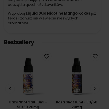
początkujących użytkowników.
Wypróbuj
Liquid Duo Nicotine Mango Kokos
już
teraz i zanurz się w świecie niezwykłych
aromatów!
Bestsellery
favorite_border
favorite_border
keyboard_arrow_left
keyboard_arrow_right
Baza Shot Salt 10ml -
Baza Shot 10ml - 50/50
Ba
50/50 20mg
20mg