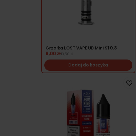
Grzałka LOST VAPE UB Mini S1 0.8
9,00 zł
13,50 zł
Dodaj do koszyka
favorite_border