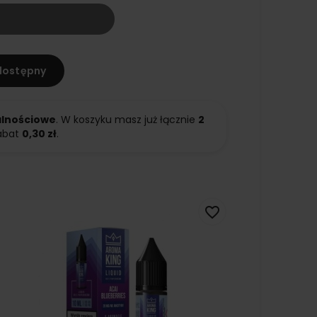
dostępny
alnościowe
. W koszyku masz już łącznie
2
abat
0,30 zł
.
favorite_border