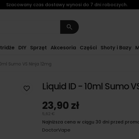
Szacowany czas dostawy wynosi do 7 dni roboczych.
search
tridże
DIY
Sprzęt
Akcesoria
Części
Shoty i Bazy
M
 10ml Sumo VS Ninja 12mg
Liquid ID - 10ml Sumo V
favorite_border
23,90 zł
5,62 €
Najniższa cena w ciągu 30 dni przed promo
DoctorVape