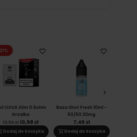
21%
favorite_border
favorite_border
keyboard_arrow_right
il OXVA Xlim 0.6ohm
Baza Shot Fresh 10ml -
Cartridge
Grzałka
50/50 20mg
2 DNA
Grzał
10,98 zł
7,49 zł
1
13,90 zł
ng_cart
shopping_cart
shopping_cart
Dodaj do koszyka
Dodaj do koszyka
Doda