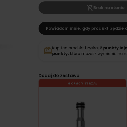
shopping_cart_off
Brak na stanie
Powiadom mnie, gdy produkt będzie 
Kup ten produkt i zyskaj
2
punkty loj
redeem
punkty,
które możesz wymienić na r
Dodaj do zestawu
GORĄCY STRZAŁ