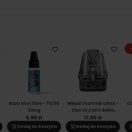
-
favorite_border
favorite_border
0
Baza Shot 10ml - 70/30
Wkład / Kartridż OXVA -
Co
20mg
Xlim V2 2 Ml 0.8ohm
(topfill)
6,90 zł
17,90 zł
shopping_cart
shopping_cart
shoppi
Dodaj do koszyka
Dodaj do koszyka