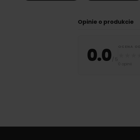
Opinie o produkcie
0.0
OCENA O
★
★
★
/
5
0 opinii