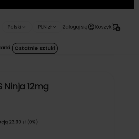
account_circle
shopping_cart
Polski
PLN zł
Zaloguj się
Koszyk
keyboard_arrow_down
keyboard_arrow_down
0
arki
Ostatnie sztuki
S Ninja 12mg
cją 23,90 zł (0%)