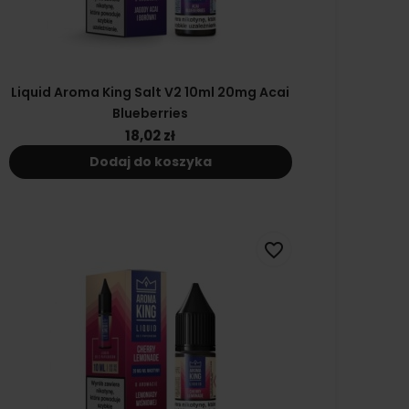
Liquid Aroma King Salt V2 10ml 20mg Acai
Blueberries
18,02 zł
Dodaj do koszyka
favorite_border