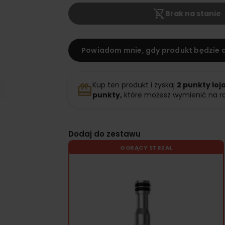
shopping_cart_off
Brak na stanie
Powiadom mnie, gdy produkt będzie 
Kup ten produkt i zyskaj
2
punkty loj
redeem
punkty,
które możesz wymienić na r
Dodaj do zestawu
GORĄCY STRZAŁ