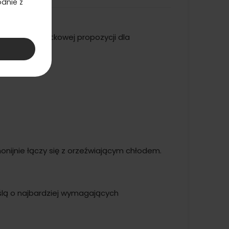
dnie z
kierek
- wyjątkowej propozycji dla
 słodyczy.
onijnie łączy się z orzeźwiającym chłodem.
ślą o najbardziej wymagających