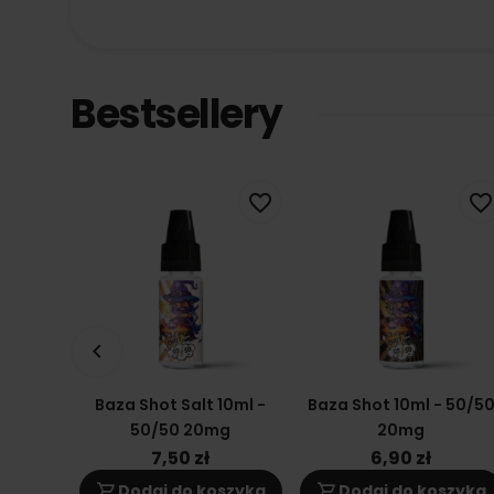
Bestsellery
favorite_border
favorite_border
keyboard_arrow_left
Baza Shot Salt 10ml -
Baza Shot 10ml - 50/5
50/50 20mg
20mg
7,50 zł
6,90 zł
shopping_cart
shopping_cart
Dodaj do koszyka
Dodaj do koszyka