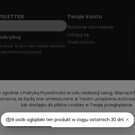
SLETTER
Twoje konto
Śledzenie zamówienia
Zaloguj się
Utwórz konto
 chwili. W tym celu należy odnaleźć
zej informacji prawnej.
 zgodnie z Polityką Prywatności w celu realizacji usług. Więcej in
y oznacza, że będą one umieszczane w Twoim urządzeniu końcow
lub dostępu do plików cookies w Twojej przeglądarce.
×
Akceptuję
Dostosuj ustawienia
9 osób oglądało ten produkt w ciągu ostatnich 30 dni
Copyright © 2026 DoctorVape. All rights reserved