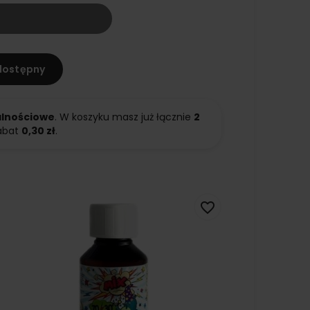
dostępny
alnościowe
. W koszyku masz już łącznie
2
abat
0,30 zł
.
favorite_border