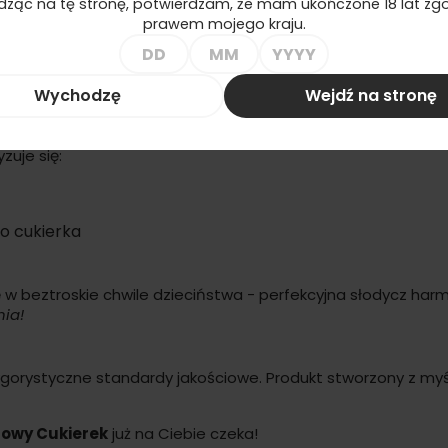
ząc na tę stronę, potwierdzam, że mam ukończone 18 lat zgo
prawem mojego kraju.
 Cukierek Marzeń
 wrażeń smakowych dzięki
Aromatowi Just Fake Lodowy Cu
! Ten 10-mililitrowy aromat to prawdziwa podróż w krainę
Wychodzę
Wejdź na stronę
uje się:
o cukierka
w beztroskie chwile dzieciństwa - perfekcyjna słodycz harm
ia!
ygorystyczne standardy jakościowe. Produkt stworzony z my
dowy Cukierek
już na Ciebie czeka!