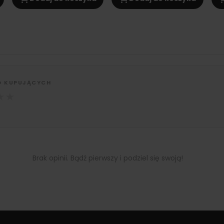
D KUPUJĄCYCH
★
★
Brak opinii. Bądź pierwszy i podziel się swoją!