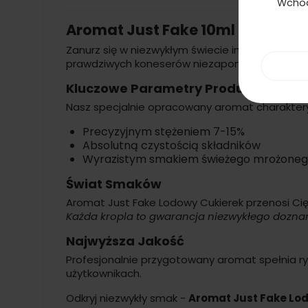
Wchod
Aromat Just Fake 10ml - Lodowy
Zanurz się w niezwykłym świecie intensywnych
prawdziwych koneserów niezapomnianych smaków
Kluczowe Parametry Produktu
Nasz specjalnie opracowany aromat charakteryz
Precyzyjnym stężeniem 7-15%
Absolutną czystością składników
Wyrazistym smakiem świeżego mrożoneg
Świat Smaków
Aromat Just Fake Lodowy Cukierek przenosi Cię 
Każda kropla to gwarancja niezwykłego doznan
Najwyższa Jakość
Profesjonalnie przygotowany aromat spełnia r
użytkownikach.
Odkryj niezwykły smak -
Aromat Just Fake Lo