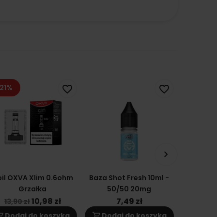
21%
favorite_border
favorite_border
keyboard_arrow_right
il OXVA Xlim 0.6ohm
Baza Shot Fresh 10ml -
Cartridge
Grzałka
50/50 20mg
2 DNA
Grzał
10,98 zł
7,49 zł
1
13,90 zł
ng_cart
shopping_cart
shopping_cart
Dodaj do koszyka
Dodaj do koszyka
Doda