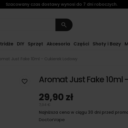
Szacowany czas dostawy wynosi do 7 dni roboczych.
search
tridże
DIY
Sprzęt
Akcesoria
Części
Shoty i Bazy
M
omat Just Fake 10ml - Cukierek Lodowy
Aromat Just Fake 10ml 
favorite_border
29,90 zł
7,04 €
Najniższa cena w ciągu 30 dni przed promo
DoctorVape