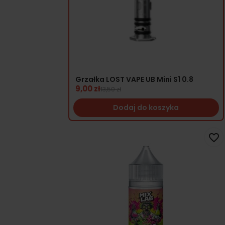
Grzałka LOST VAPE UB Mini S1 0.8
9,00 zł
13,50 zł
Dodaj do koszyka
favorite_border