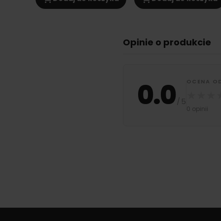
Opinie o produkcie
0.0
OCENA O
★
★
★
/
5
0 opinii