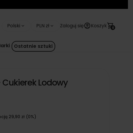
account_circle
shopping_cart
Polski
PLN zł
Zaloguj się
Koszyk
keyboard_arrow_down
keyboard_arrow_down
0
arki
Ostatnie sztuki
- Cukierek Lodowy
cją 29,90 zł (0%)