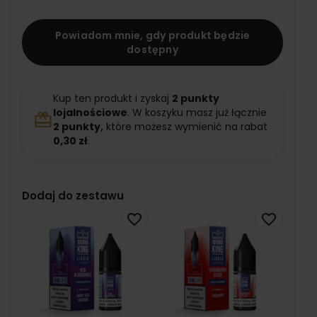
Powiadom mnie, gdy produkt będzie
dostępny
Kup ten produkt i zyskaj
2
punkty
lojalnościowe
. W koszyku masz już łącznie
redeem
2
punkty,
które możesz wymienić na rabat
0,30 zł
.
Dodaj do zestawu
favorite_border
favorite_border