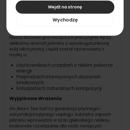
liquid solny o mocy 20mg gwarantuje
Wejdź na stronę
niezapomniane wrażenia podczas każdej sesji
vape.
Wychodzę
Kluczowe Właściwości Produktu
Nasza innowacyjna receptura precyzyjnie łączy
delikatny aromat jaśminu z wysokogatunkową
solą nikotynową. Liquid został opracowany z
myślą o:
Użytkownikach urządzeń o niskim poborze
energii
Pasjonatach intensywnych dozoznań
smakowych
Entuzjastach naturalnych kompozycji
Wyjątkowe Wrażenia
Go Bears Tea Salt
to gwarancja płynnego i
satysfakcjonującego vapingu. Subtelny zapach
jaśminu wprowadza w stan głębokiego relaksu.
Doskonałe rozwiązanie dla osób ceniących