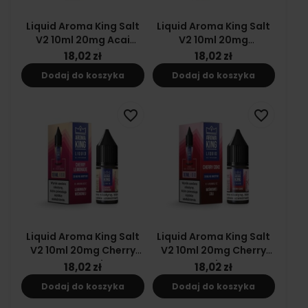
Liquid Aroma King Salt
Liquid Aroma King Salt
V2 10ml 20mg Acai
V2 10ml 20mg
Blueberries
Strawberry Slush
18,02 zł
18,02 zł
Dodaj do koszyka
Dodaj do koszyka
favorite_border
favorite_border
Liquid Aroma King Salt
Liquid Aroma King Salt
V2 10ml 20mg Cherry
V2 10ml 20mg Cherry
Lemonade
Coke
18,02 zł
18,02 zł
Dodaj do koszyka
Dodaj do koszyka