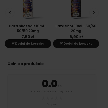
keyboard_arrow_left
keyboard_arrow_right
Baza Shot Salt 10ml -
Baza Shot 10ml - 50/50
Ba
50/50 20mg
20mg
7,50 zł
6,90 zł
shopping_cart
shopping_cart
s
Dodaj do koszyka
Dodaj do koszyka
Opinie o produkcie
0.0
/
5
OCENA OD KUPUJĄCYCH
★
★
★
★
★
0 opinii