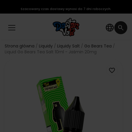
Szacowany czas dostawy wynosi do 7 dni roboczych.
language
search
Strona główna
Liquidy
Liquidy Salt
Go Bears Tea
Liquid Go Bears Tea Salt 10ml - Jaśmin 20mg
favorite_border