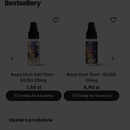
Bestsellery
favorite_border
favorite_border
keyboard_arrow_left
keyboard_arrow_right
Baza Shot Salt 10ml -
Baza Shot 10ml - 50/50
Ba
50/50 20mg
20mg
7,50 zł
6,90 zł
shopping_cart
shopping_cart
s
Dodaj do koszyka
Dodaj do koszyka
Opinie o produkcie