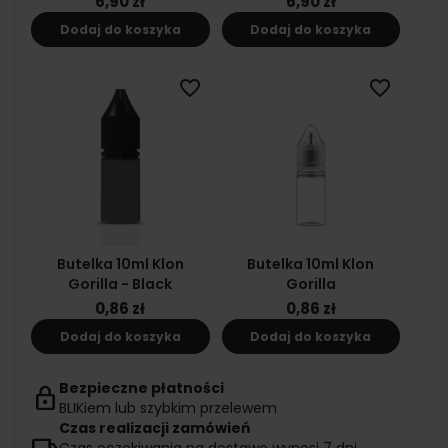
6,90 zł
6,90 zł
Dodaj do koszyka
Dodaj do koszyka
favorite_border
favorite_border
Butelka 10ml Klon
Butelka 10ml Klon
Gorilla - Black
Gorilla
0,86 zł
0,86 zł
Dodaj do koszyka
Dodaj do koszyka
Bezpieczne płatności
lock
BLIKiem lub szybkim przelewem
Czas realizacji zamówień
local_shipping
Czas oczekiwania na dostawę wynosi 7 dni