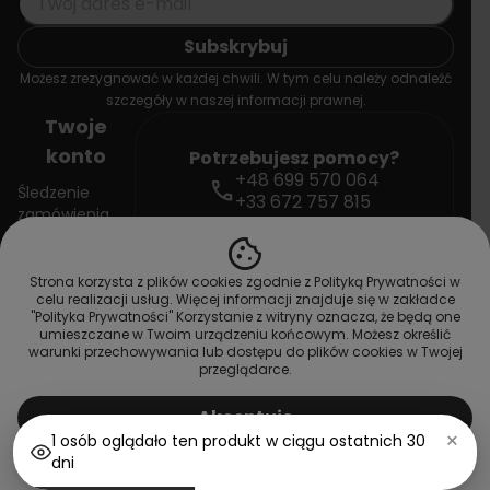
Możesz zrezygnować w każdej chwili. W tym celu należy odnaleźć
szczegóły w naszej informacji prawnej.
Twoje
konto
Potrzebujesz pomocy?
+48 699 570 064
call
Śledzenie
+33 672 757 815
zamówienia
mail
contact@doctorvape.eu
cookie
Zaloguj się
Strona korzysta z plików cookies zgodnie z Polityką Prywatności w
celu realizacji usług. Więcej informacji znajduje się w zakładce
Utwórz konto
"Polityka Prywatności" Korzystanie z witryny oznacza, że będą one
umieszczane w Twoim urządzeniu końcowym. Możesz określić
warunki przechowywania lub dostępu do plików cookies w Twojej
przeglądarce.
Copyright © 2026 DoctorVape. All rights reserved
shopping_cart
Dodaj do koszyka
Akceptuję
×
1 osób oglądało ten produkt w ciągu ostatnich 30
Dostosuj ustawienia
dni
shopping_cart
home
person