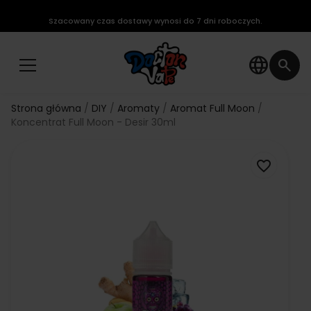
Szacowany czas dostawy wynosi do 7 dni roboczych.
language
search
Strona główna
DIY
Aromaty
Aromat Full Moon
Koncentrat Full Moon - Desir 30ml
favorite_border