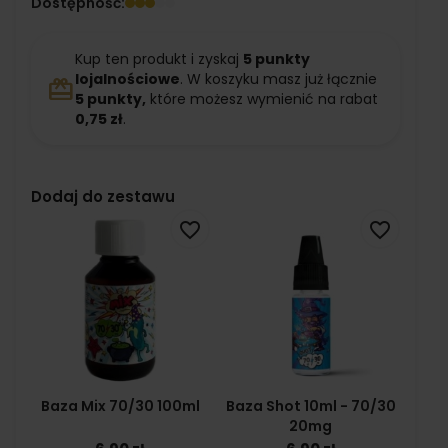
Dostępność:
Kup ten produkt i zyskaj
5
punkty
lojalnościowe
. W koszyku masz już łącznie
redeem
5
punkty,
które możesz wymienić na rabat
0,75 zł
.
Dodaj do zestawu
favorite_border
favorite_border
Baza Mix 70/30 100ml
Baza Shot 10ml - 70/30
20mg