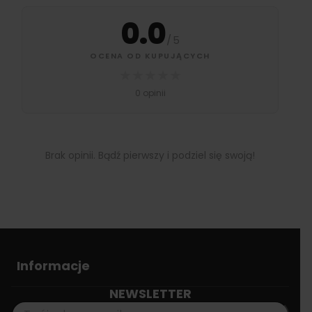
0.0
/
5
OCENA OD KUPUJĄCYCH
★
★
★
★
★
0 opinii
Brak opinii. Bądź pierwszy i podziel się swoją!
Informacje
NEWSLETTER