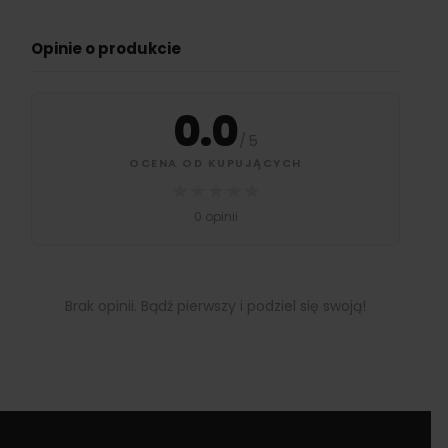
Opinie o produkcie
0.0
/
5
OCENA OD KUPUJĄCYCH
★
★
★
★
★
0 opinii
Brak opinii. Bądź pierwszy i podziel się swoją!