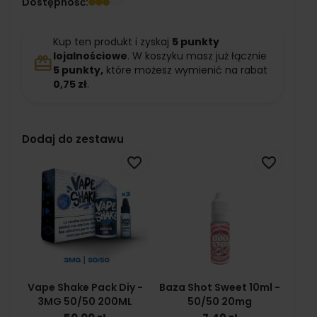
Dostępność:
Kup ten produkt i zyskaj
5
punkty
lojalnościowe
. W koszyku masz już łącznie
redeem
5
punkty,
które możesz wymienić na rabat
0,75 zł
.
Dodaj do zestawu
favorite_border
favorite_border
Vape Shake Pack Diy -
Baza Shot Sweet 10ml -
3MG 50/50 200ML
50/50 20mg