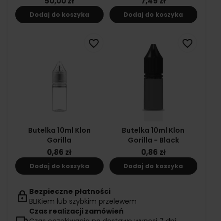
50,00 zł
7,49 zł
Dodaj do koszyka
Dodaj do koszyka
favorite_border
favorite_border
Butelka 10ml Klon
Butelka 10ml Klon
Gorilla
Gorilla - Black
0,86 zł
0,86 zł
Dodaj do koszyka
Dodaj do koszyka
Bezpieczne płatności
lock
BLIKiem lub szybkim przelewem
Czas realizacji zamówień
local_shipping
Czas oczekiwania na dostawę wynosi 7 dni