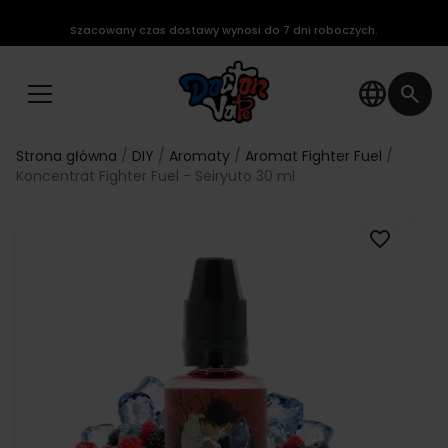
Szacowany czas dostawy wynosi do 7 dni roboczych.
language
search
Strona główna
DIY
Aromaty
Aromat Fighter Fuel
Koncentrat Fighter Fuel - Seiryuto 30 ml
favorite_border