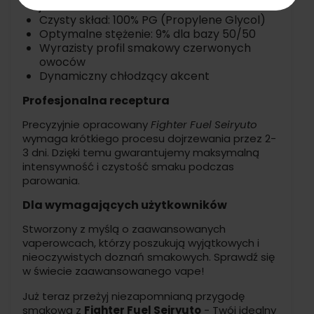
jakości koncentratu
Czysty skład: 100% PG (Propylene Glycol)
Optymalne stężenie: 9% dla bazy 50/50
Wyrazisty profil smakowy czerwonych
owoców
Dynamiczny chłodzący akcent
Profesjonalna receptura
Precyzyjnie opracowany
Fighter Fuel Seiryuto
wymaga krótkiego procesu dojrzewania przez 2-
3 dni. Dzięki temu gwarantujemy maksymalną
intensywność i czystość smaku podczas
parowania.
Dla wymagających użytkowników
Stworzony z myślą o zaawansowanych
vaperowcach, którzy poszukują wyjątkowych i
nieoczywistych doznań smakowych. Sprawdź się
w świecie zaawansowanego vape!
Już teraz przeżyj niezapomnianą przygodę
smakową z
Fighter Fuel Seiryuto
- Twój idealny