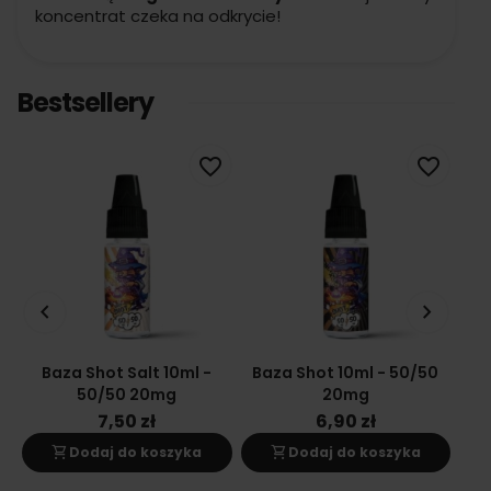
koncentrat czeka na odkrycie!
Bestsellery
favorite_border
favorite_border
keyboard_arrow_left
keyboard_arrow_right
Baza Shot Salt 10ml -
Baza Shot 10ml - 50/50
Ba
50/50 20mg
20mg
7,50 zł
6,90 zł
shopping_cart
shopping_cart
s
Dodaj do koszyka
Dodaj do koszyka