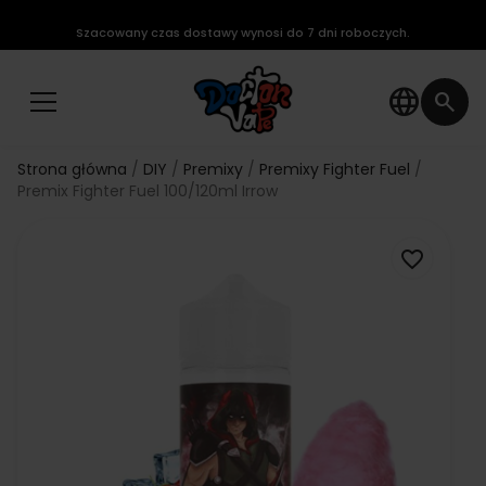
Szacowany czas dostawy wynosi do 7 dni roboczych.
language
search
Strona główna
DIY
Premixy
Premixy Fighter Fuel
Premix Fighter Fuel 100/120ml Irrow
favorite_border