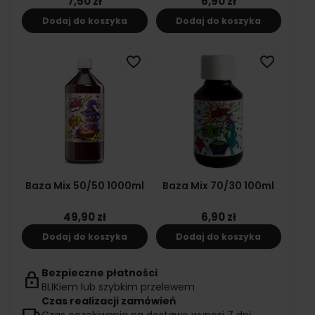
7,50 zł
6,90 zł
Dodaj do koszyka
Dodaj do koszyka
favorite_border
favorite_border
Baza Mix 50/50 1000ml
Baza Mix 70/30 100ml
49,90 zł
6,90 zł
Dodaj do koszyka
Dodaj do koszyka
Bezpieczne płatności
lock
BLIKiem lub szybkim przelewem
Czas realizacji zamówień
local_shipping
Czas oczekiwania na dostawę wynosi 7 dni