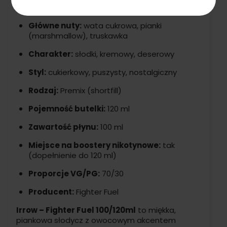
Charakterystyka:
Główne nuty:
wata cukrowa, pianki
(marshmallow), truskawka
Charakter:
słodki, kremowy, deserowy
Styl:
cukierkowy, puszysty, nostalgiczny
Rodzaj:
Premix (shortfill)
Pojemność butelki:
120 ml
Zawartość płynu:
100 ml
Miejsce na boostery nikotynowe:
tak
(dopełnienie do 120 ml)
Proporcje VG/PG:
70/30
Producent:
Fighter Fuel
Irrow – Fighter Fuel 100/120ml
to miękka,
piankowa słodycz z owocowym akcentem