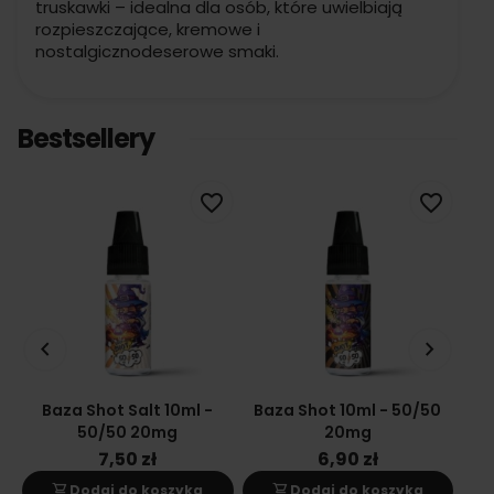
truskawki – idealna dla osób, które uwielbiają
rozpieszczające, kremowe i
nostalgicznodeserowe smaki.
Bestsellery
favorite_border
favorite_border
keyboard_arrow_left
keyboard_arrow_right
Baza Shot Salt 10ml -
Baza Shot 10ml - 50/50
Ba
50/50 20mg
20mg
7,50 zł
6,90 zł
shopping_cart
shopping_cart
s
Dodaj do koszyka
Dodaj do koszyka