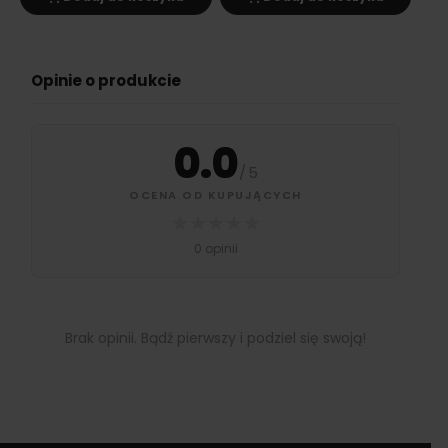
Opinie o produkcie
0.0
/
5
OCENA OD KUPUJĄCYCH
★
★
★
★
★
0 opinii
Brak opinii. Bądź pierwszy i podziel się swoją!