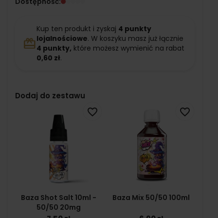
Dostępność:
Kup ten produkt i zyskaj
4
punkty
lojalnościowe
. W koszyku masz już łącznie
redeem
4
punkty,
które możesz wymienić na rabat
0,60 zł
.
Dodaj do zestawu
favorite_border
favorite_border
Baza Shot Salt 10ml -
Baza Mix 50/50 100ml
50/50 20mg