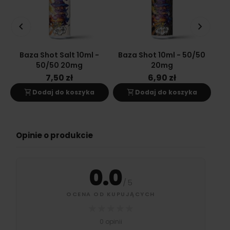
keyboard_arrow_left
keyboard_arrow_right
Baza Shot Salt 10ml -
Baza Shot 10ml - 50/50
Ba
50/50 20mg
20mg
7,50 zł
6,90 zł
shopping_cart
shopping_cart
s
Dodaj do koszyka
Dodaj do koszyka
Opinie o produkcie
0.0
/
5
OCENA OD KUPUJĄCYCH
★
★
★
★
★
0 opinii