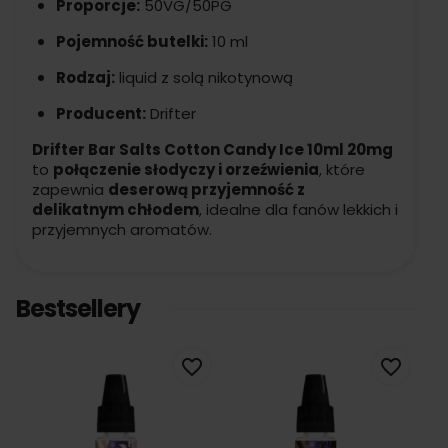
Proporcje:
50VG/50PG
Pojemność butelki:
10 ml
Rodzaj:
liquid z solą nikotynową
Producent:
Drifter
Drifter Bar Salts Cotton Candy Ice 10ml 20mg
to
połączenie słodyczy i orzeźwienia
, które
zapewnia
deserową przyjemność z
delikatnym chłodem
, idealne dla fanów lekkich i
przyjemnych aromatów.
Bestsellery
favorite_border
favorite_border