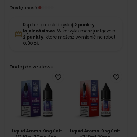
Dostępność:
Kup ten produkt i zyskaj
2
punkty
lojalnościowe
. W koszyku masz już łącznie
redeem
2
punkty,
które możesz wymienić na rabat
0,30 zł
.
Dodaj do zestawu
favorite_border
favorite_border
Liquid Aroma King Salt
Liquid Aroma King Salt
V2 10ml 20mg Acai
V2 10ml 20mg