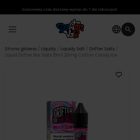
Szacowany czas dostawy wynosi do 7 dni roboczych.
language
search
Strona główna
Liquidy
Liquidy Salt
Drifter Salts
Liquid Drifter Bar Salts 10ml 20mg Cotton Candy Ice
favorite_border