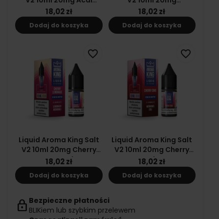
Blueberries
Strawberry Slush
18,02 zł
18,02 zł
Dodaj do koszyka
Dodaj do koszyka
favorite_border
favorite_border
Liquid Aroma King Salt
Liquid Aroma King Salt
V2 10ml 20mg Cherry
V2 10ml 20mg Cherry
Lemonade
Coke
18,02 zł
18,02 zł
Dodaj do koszyka
Dodaj do koszyka
Bezpieczne płatności
lock
BLIKiem lub szybkim przelewem