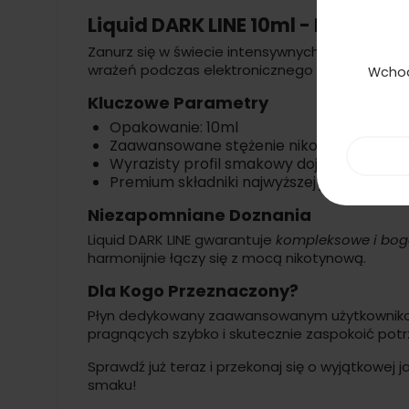
Liquid DARK LINE 10ml - Banano
Zanurz się w świecie intensywnych smaków dzi
wrażeń podczas elektronicznego palenia!
Wchod
Kluczowe Parametry
Opakowanie: 10ml
Zaawansowane stężenie nikotyny: 18mg
Wyrazisty profil smakowy dojrzałego ban
Premium składniki najwyższej jakości
Niezapomniane Doznania
Liquid DARK LINE gwarantuje
kompleksowe i bog
harmonijnie łączy się z mocą nikotynową.
Dla Kogo Przeznaczony?
Płyn dedykowany zaawansowanym użytkownikom 
pragnących szybko i skutecznie zaspokoić pot
Sprawdź już teraz i przekonaj się o wyjątkowej j
smaku!