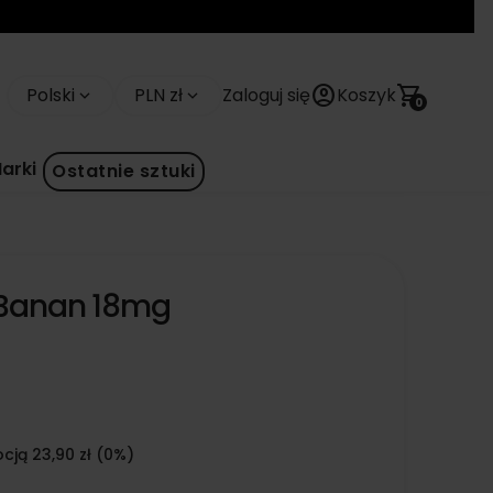
account_circle
shopping_cart
Polski
PLN zł
Zaloguj się
Koszyk
keyboard_arrow_down
keyboard_arrow_down
0
arki
Ostatnie sztuki
- Banan 18mg
cją 23,90 zł (0%)