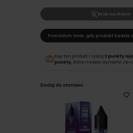
shopping_cart_off
Brak na stanie
Powiadom mnie, gdy produkt będzie 
Kup ten produkt i zyskaj
2
punkty loj
redeem
punkty,
które możesz wymienić na r
Dodaj do zestawu
favorite_border