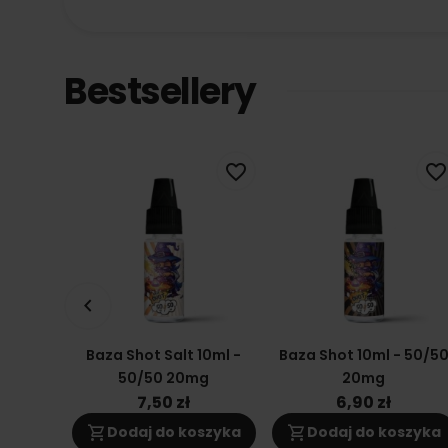
Bestsellery
favorite_border
favorite_border
keyboard_arrow_left
Baza Shot Salt 10ml -
Baza Shot 10ml - 50/5
50/50 20mg
20mg
7,50 zł
6,90 zł
shopping_cart
shopping_cart
Dodaj do koszyka
Dodaj do koszyka