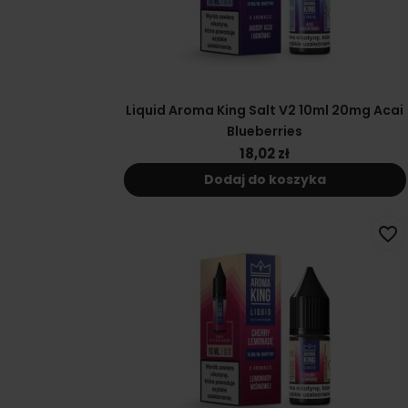
Liquid Aroma King Salt V2 10ml 20mg Acai
Blueberries
18,02 zł
Dodaj do koszyka
favorite_border