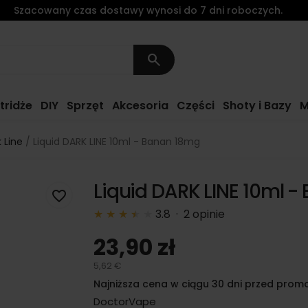
Szacowany czas dostawy wynosi do 7 dni roboczych.
search
tridże
DIY
Sprzęt
Akcesoria
Części
Shoty i Bazy
M
 Line
Liquid DARK LINE 10ml - Banan 18mg
Liquid DARK LINE 10ml 
favorite_border
★
★
★
★
★
★
3.8 · 2 opinie
23,90 zł
5,62 €
Najniższa cena w ciągu 30 dni przed promo
DoctorVape