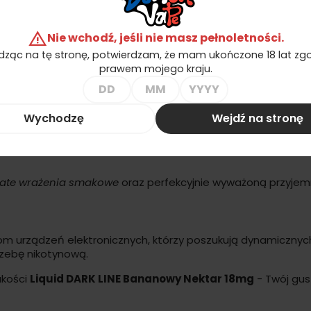
wy Nektar 18mg
warning
Nie wchodź, jeśli nie masz pełnoletności.
ęki
Liquid DARK LINE Bananowy Nektar 18mg
- perfekcyjny
ząc na tę stronę, potwierdzam, że mam ukończone 18 lat zgo
prawem mojego kraju.
Wychodzę
Wejdź na stronę
ana
ate wrażenia smakowe
oraz perfekcyjnie wyważoną przyje
urządzeń elektronicznych, którzy poszukują dynamicznych
rzebę nikotynową.
akości
Liquid DARK LINE Bananowy Nektar 18mg
- Twój gus