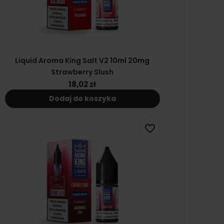
Liquid Aroma King Salt V2 10ml 20mg
Strawberry Slush
18,02 zł
Dodaj do koszyka
favorite_border