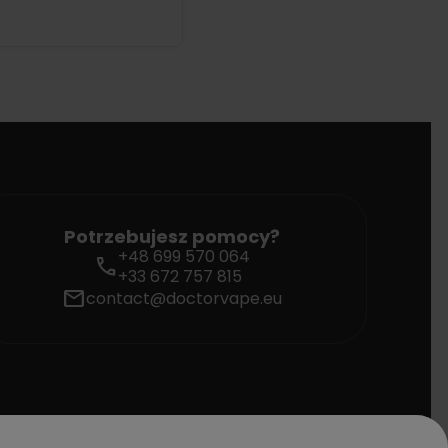
Potrzebujesz pomocy?
+48 699 570 064
call
+33 672 757 815
mail
contact@doctorvape.eu