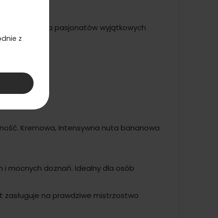
m wyborem dla pasjonatów wyjątkowych
dnie z
mność. Kremowa, intensywna nuta bananowa
 i mocnych doznań. Idealny dla osób
t zasługuje na prawdziwe mistrzostwo