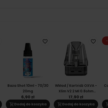
-
favorite_border
favorite_border
0
Baza Shot 10ml - 70/30
Wkład / Kartridż OXVA -
Co
20mg
Xlim V2 2 Ml 0.8ohm
(topfill)
6,90 zł
17,90 zł
shopping_cart
shopping_cart
shoppi
Dodaj do koszyka
Dodaj do koszyka