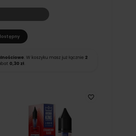
dostępny
alnościowe
. W koszyku masz już łącznie
2
abat
0,30 zł
.
favorite_border