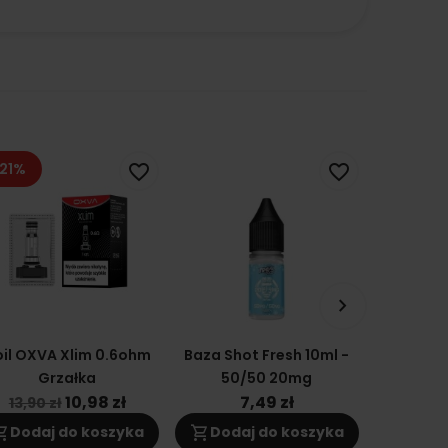
21%
favorite_border
favorite_border
keyboard_arrow_right
il OXVA Xlim 0.6ohm
Baza Shot Fresh 10ml -
Cartridge
Grzałka
50/50 20mg
2 DNA
Grzał
10,98 zł
7,49 zł
1
13,90 zł
ng_cart
shopping_cart
shopping_cart
Dodaj do koszyka
Dodaj do koszyka
Doda