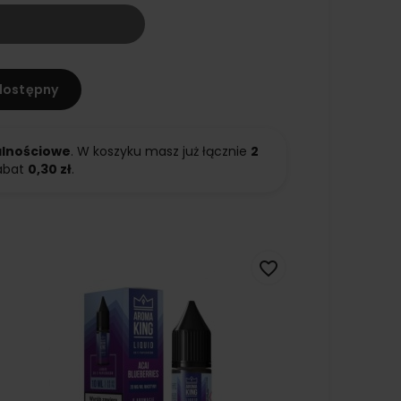
dostępny
alnościowe
. W koszyku masz już łącznie
2
abat
0,30 zł
.
favorite_border