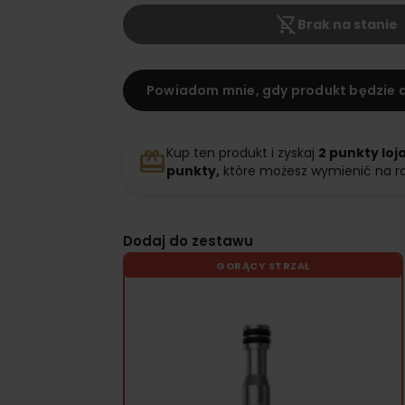
shopping_cart_off
Brak na stanie
Powiadom mnie, gdy produkt będzie 
Kup ten produkt i zyskaj
2
punkty loj
redeem
punkty,
które możesz wymienić na r
Dodaj do zestawu
GORĄCY STRZAŁ