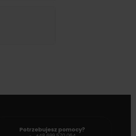
Potrzebujesz pomocy?
+48 699 570 064