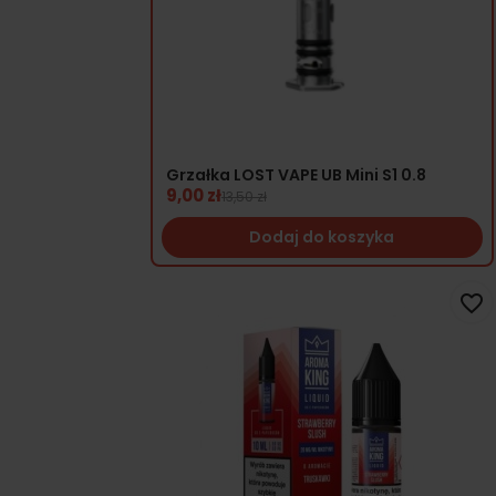
Grzałka LOST VAPE UB Mini S1 0.8
9,00 zł
13,50 zł
Dodaj do koszyka
favorite_border