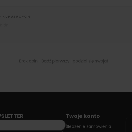
D KUPUJĄCYCH
★
★
Brak opinii. Bądź pierwszy i podziel się swoją!
SLETTER
Twoje konto
Śledzenie zamówienia