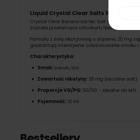
Liquid Crystal Clear Salts 10ml 20mg
Crystal Clear Banana Ice Nic Salt to kremowe
została przełamana chłodnym finiszem, tworzą
Formuła z solą nikotynową o stężeniu 20 mg za
gwarantują intensywne odwzorowanie smaku i 
Charakterystyka:
Smak:
banan, lód
Zawartość nikotyny:
20 mg (nicotine salt)
Proporcje VG/PG:
50/50 – idealne do MTL
Pojemność:
10 ml
Bestsellery