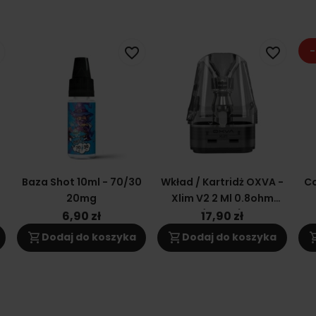
-
favorite_border
favorite_border
0
Baza Shot 10ml - 70/30
Wkład / Kartridż OXVA -
Co
20mg
Xlim V2 2 Ml 0.8ohm
(topfill)
6,90 zł
17,90 zł
shopping_cart
shopping_cart
shoppi
Dodaj do koszyka
Dodaj do koszyka