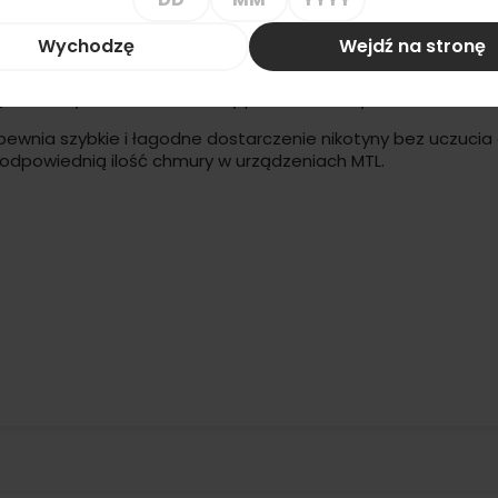
 – Banana Ice
Wychodzę
Wejdź na stronę
 połączenie słodkiego banana z intensywnie orzeźwiającym
c unikalny, owocowo-mroźny profil smakowy.
pewnia szybkie i łagodne dostarczenie nikotyny bez uczuci
odpowiednią ilość chmury w urządzeniach MTL.