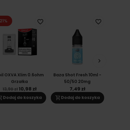
21%
favorite_border
favorite_border
keyboard_arrow_right
il OXVA Xlim 0.6ohm
Baza Shot Fresh 10ml -
Cartridge
Grzałka
50/50 20mg
2 DNA
Grzał
10,98 zł
7,49 zł
1
13,90 zł
ng_cart
shopping_cart
shopping_cart
Dodaj do koszyka
Dodaj do koszyka
Doda