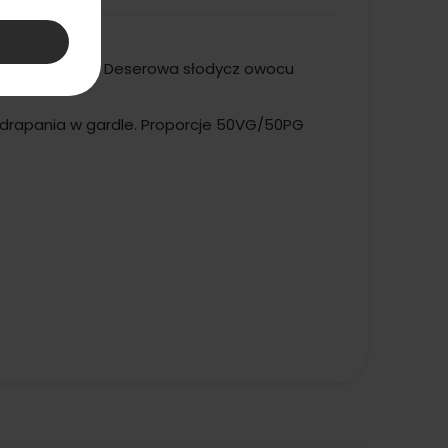
 akcentem lodu. Deserowa słodycz owocu
a drapania w gardle. Proporcje 50VG/50PG