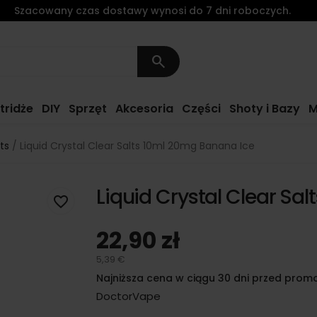
Szacowany czas dostawy wynosi do 7 dni roboczych.
search
tridże
DIY
Sprzęt
Akcesoria
Części
Shoty i Bazy
M
ts
Liquid Crystal Clear Salts 10ml 20mg Banana Ice
Liquid Crystal Clear Sa
favorite_border
22,90 zł
5,39 €
Najniższa cena w ciągu 30 dni przed promo
DoctorVape