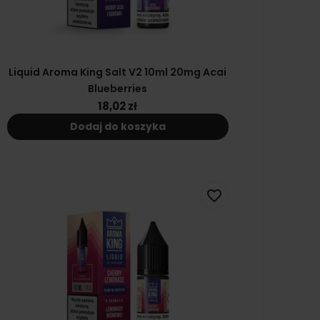
Liquid Aroma King Salt V2 10ml 20mg Acai
Blueberries
18,02 zł
Dodaj do koszyka
favorite_border