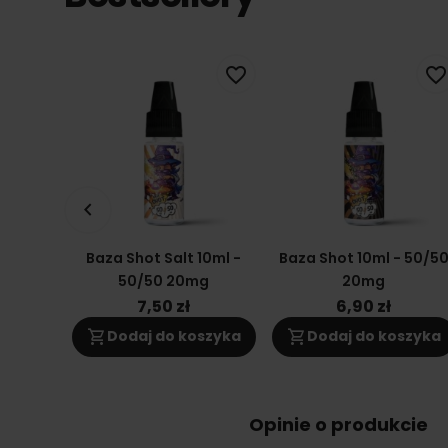
favorite_border
favorite_border
keyboard_arrow_left
Baza Shot Salt 10ml -
Baza Shot 10ml - 50/5
50/50 20mg
20mg
7,50 zł
6,90 zł
shopping_cart
shopping_cart
Dodaj do koszyka
Dodaj do koszyka
Opinie o produkcie