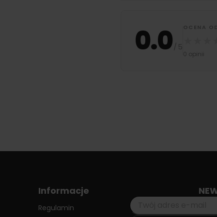
0.0
OCENA O
★
★
★
/
5
0 opinii
Informacje
NEW
Regulamin