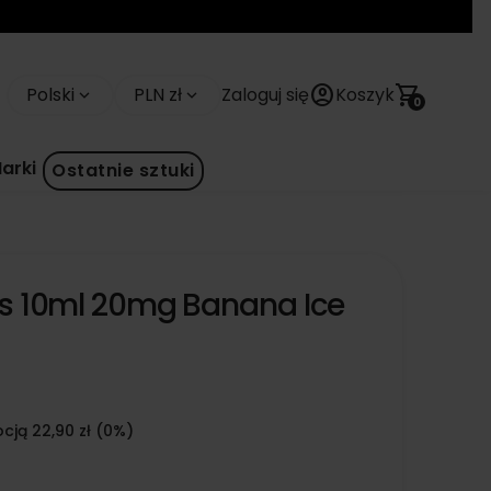
account_circle
shopping_cart
Polski
PLN zł
Zaloguj się
Koszyk
keyboard_arrow_down
keyboard_arrow_down
0
arki
Ostatnie sztuki
lts 10ml 20mg Banana Ice
cją 22,90 zł (0%)