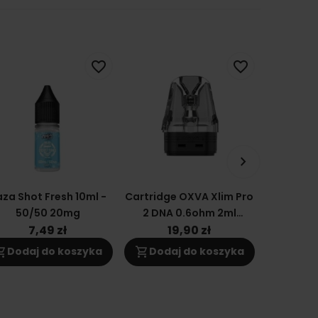
favorite_border
favorite_border
keyboard_arrow_right
za Shot Fresh 10ml -
Cartridge OXVA Xlim Pro
Wkład / K
50/50 20mg
2 DNA 0.6ohm 2ml
Xlim V2
Grzałka Kartridż
(
7,49 zł
19,90 zł
1
ng_cart
shopping_cart
shopping_cart
Dodaj do koszyka
Dodaj do koszyka
Doda