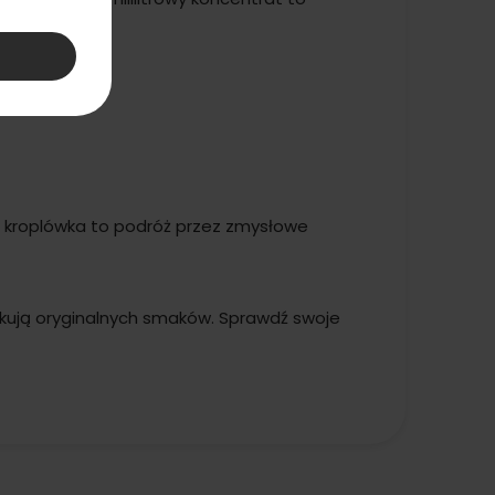
a kroplówka to podróż przez zmysłowe
ukują oryginalnych smaków. Sprawdź swoje