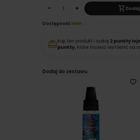
shopping_cart
Dodaj
Dostępność:
Kup ten produkt i zyskaj
2
punkty loj
redeem
punkty,
które możesz wymienić na r
Dodaj do zestawu
favorite_border