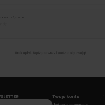
D KUPUJĄCYCH
★
★
Brak opinii. Bądź pierwszy i podziel się swoją!
SLETTER
Twoje konto
Śledzenie zamówienia