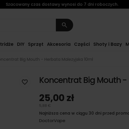
Szacowany czas dostawy wynosi do 7 dni roboczych.
search
tridże
DIY
Sprzęt
Akcesoria
Części
Shoty i Bazy
M
oncentrat Big Mouth - Herbata Malezyjska 10ml
Koncentrat Big Mouth -
favorite_border
25,00 zł
5,88 €
Najniższa cena w ciągu 30 dni przed promo
DoctorVape