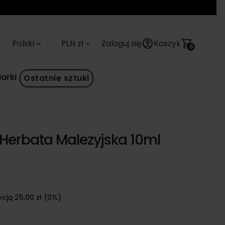
account_circle
shopping_cart
Polski
PLN zł
Zaloguj się
Koszyk
keyboard_arrow_down
keyboard_arrow_down
0
arki
Ostatnie sztuki
 Herbata Malezyjska 10ml
cją 25,00 zł (0%)