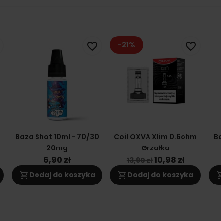
-21%
favorite_border
favorite_border
0
Baza Shot 10ml - 70/30
Coil OXVA Xlim 0.6ohm
Ba
20mg
Grzałka
6,90 zł
10,98 zł
13,90 zł
shopping_cart
shopping_cart
shoppi
Dodaj do koszyka
Dodaj do koszyka