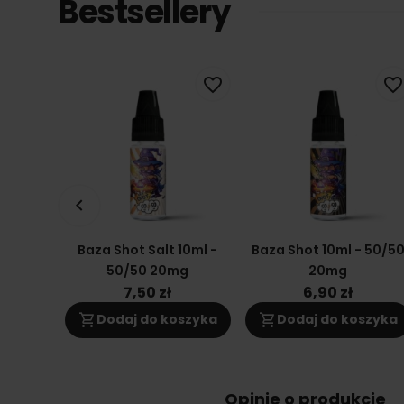
Bestsellery
favorite_border
favorite_border
keyboard_arrow_left
Baza Shot Salt 10ml -
Baza Shot 10ml - 50/5
50/50 20mg
20mg
7,50 zł
6,90 zł
shopping_cart
shopping_cart
Dodaj do koszyka
Dodaj do koszyka
Opinie o produkcie