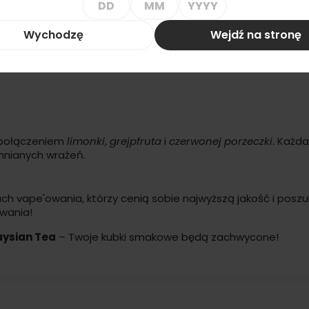
nowe, ekscytujące doznania smakowe.
Wychodzę
Wejdź na stronę
 połączeniem
limonki
,
grejpfruta
i
czerwonej porzeczki
. Każd
mnianych wrażeń.
h vape'owania, którzy cenią sobie najwyższą jakość i posz
owania!
aysian Tea
– Twoje kubki smakowe będą zachwycone!