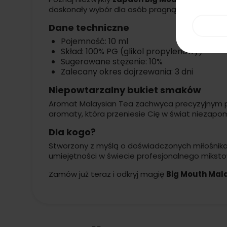
doskonały wybór dla osób pragnących odkryć 
Dane techniczne
Pojemność: 10 ml
Skład: 100% PG (glikol propylenowy)
Sugerowane stężenie: 10%
Zalecany okres dojrzewania: 3 dni
Niepowtarzalny bukiet smaków
Aromat Malaysian Tea zachwyca precyzyjnym
aromaty, która przeniesie Cię w świat niezapo
Dla kogo?
Stworzony z myślą o doświadczonych miłośnikac
umiejętności w świecie profesjonalnego mikst
Zamów już teraz i odkryj magię
Big Mouth Mal