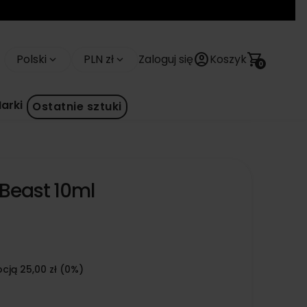
account_circle
shopping_cart
Polski
PLN zł
Zaloguj się
Koszyk
keyboard_arrow_down
keyboard_arrow_down
0
arki
Ostatnie sztuki
 Beast 10ml
cją 25,00 zł (0%)