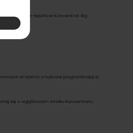
o tworzenia e-liquidów! Koncentrat Big
owych.
omniane wrażenia smakowe
przypominające
konaj się o wyjątkowym smaku koncentratu