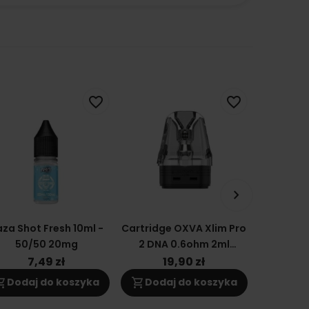
favorite_border
favorite_border
keyboard_arrow_right
za Shot Fresh 10ml -
Cartridge OXVA Xlim Pro
Wkład / K
50/50 20mg
2 DNA 0.6ohm 2ml
Xlim V2
Grzałka Kartridż
(
7,49 zł
19,90 zł
1
ng_cart
shopping_cart
shopping_cart
Dodaj do koszyka
Dodaj do koszyka
Doda