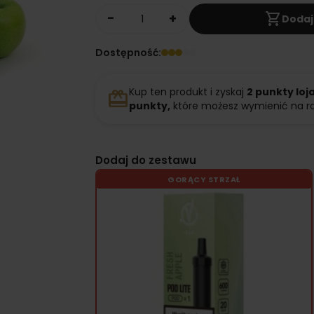
shopping_cart
Dodaj
Dostępność:
Kup ten produkt i zyskaj
2
punkty loj
redeem
punkty,
które możesz wymienić na r
Dodaj do zestawu
GORĄCY STRZAŁ