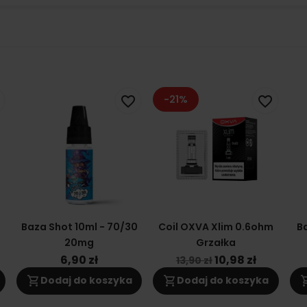
-21%
favorite_border
favorite_border
0
Baza Shot 10ml - 70/30
Coil OXVA Xlim 0.6ohm
Ba
20mg
Grzałka
6,90 zł
10,98 zł
13,90 zł
shopping_cart
shopping_cart
shoppi
Dodaj do koszyka
Dodaj do koszyka