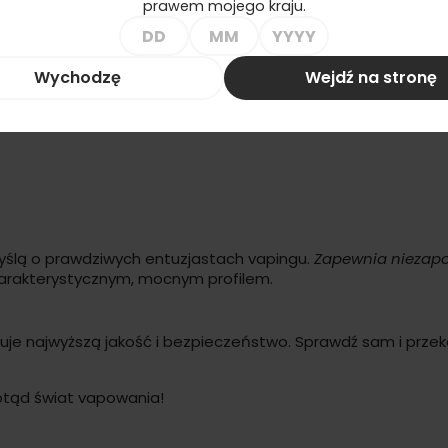
prawem mojego kraju.
ml
nego energy drinka
dzięki profesjonalnemu koncentratowi d
 poszukujących intensywnych i orzeźwiających doznań smak
Wychodzę
Wejdź na stronę
yślą o prawdziwych entuzjastach vapingu.
Zapewnia niezap
harakterystycznym, mocnym profilem.
je najwyższą jakość i bezpieczeństwo. Sprawdź sam i prze
dotąd świat vapowania!