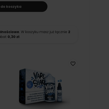
 do koszyka
alnościowe
. W koszyku masz już łącznie
2
abat
0,30 zł
.
favorite_border