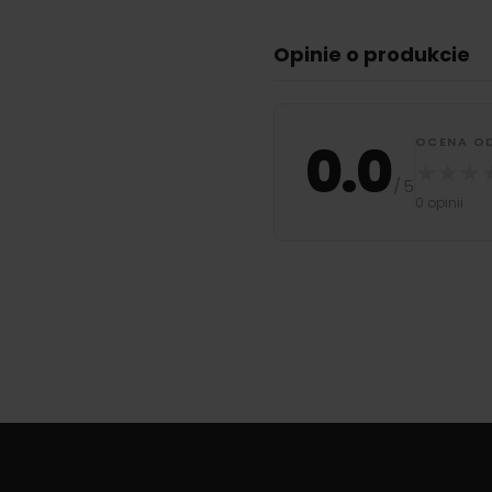
Opinie o produkcie
0.0
OCENA O
★
★
★
/
5
0 opinii