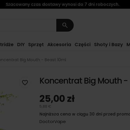
Szacowany czas dostawy wynosi do 7 dni roboczych.
search
tridże
DIY
Sprzęt
Akcesoria
Części
Shoty i Bazy
M
oncentrat Big Mouth - Beast 10ml
Koncentrat Big Mouth -
favorite_border
25,00 zł
5,88 €
Najniższa cena w ciągu 30 dni przed promo
DoctorVape