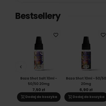
Bestsellery
favorite_border
favorite_border
keyboard_arrow_left
Baza Shot Salt 10ml -
Baza Shot 10ml - 50/5
50/50 20mg
20mg
7,50 zł
6,90 zł
shopping_cart
shopping_cart
Dodaj do koszyka
Dodaj do koszyka