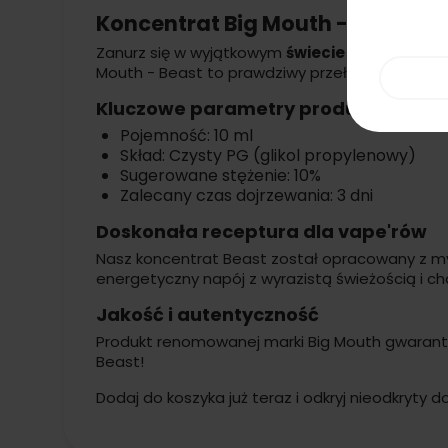
Koncentrat Big Mouth - Beast 10
Zanurz się w wyjątkowym
świecie smaku zielo
Mouth - Beast to prawdziwy przełom dla osób
Kluczowe parametry produktu
Pojemność: 10 ml
Skład: Czysty PG (glikol propylenowy)
Sugerowane stężenie: 10%
Zalecany czas dojrzewania: 3 dni
Doskonała receptura dla vape'rów
Nasz koncentrat Beast został opracowany z m
energetyczny napój z wyrazistą świeżością i c
Jakość i autentyczność
Produkt renomowanej marki Big Mouth gwarantu
Beast!
Dodaj do koszyka już teraz i odkryj nieodkryty 