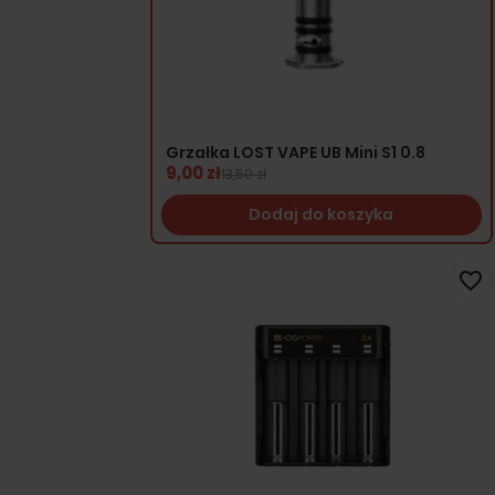
Grzałka LOST VAPE UB Mini S1 0.8
9,00 zł
13,50 zł
Dodaj do koszyka
favorite_border