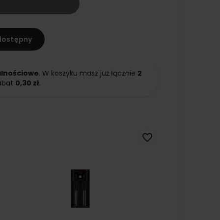
dostępny
alnościowe
. W koszyku masz już łącznie
2
abat
0,30 zł
.
favorite_border