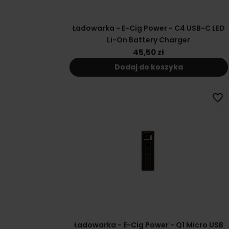
Ładowarka - E-Cig Power - C4 USB-C LED
Li-On Battery Charger
45,50 zł
Dodaj do koszyka
favorite_border
Ładowarka - E-Cig Power - Q1 Micro USB