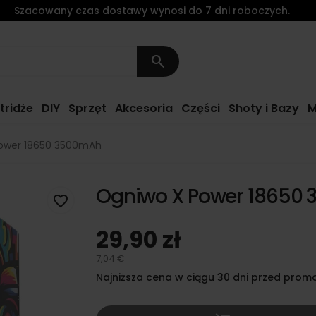
Szacowany czas dostawy wynosi do 7 dni roboczych.
search
tridże
DIY
Sprzęt
Akcesoria
Części
Shoty i Bazy
M
ower 18650 3500mAh
Ogniwo X Power 18650
favorite_border
29,90 zł
7,04 €
Najniższa cena w ciągu 30 dni przed promo