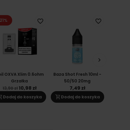
21%
favorite_border
favorite_border
keyboard_arrow_right
il OXVA Xlim 0.6ohm
Baza Shot Fresh 10ml -
Cartridge
Grzałka
50/50 20mg
2 DNA
Grzał
10,98 zł
7,49 zł
1
13,90 zł
ng_cart
shopping_cart
shopping_cart
Dodaj do koszyka
Dodaj do koszyka
Doda