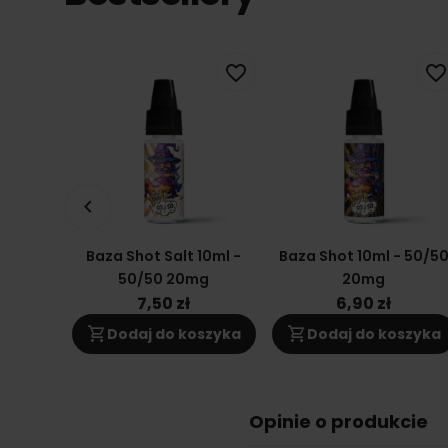
favorite_border
favorite_border
keyboard_arrow_left
Baza Shot Salt 10ml -
Baza Shot 10ml - 50/5
50/50 20mg
20mg
7,50 zł
6,90 zł
shopping_cart
shopping_cart
Dodaj do koszyka
Dodaj do koszyka
Opinie o produkcie