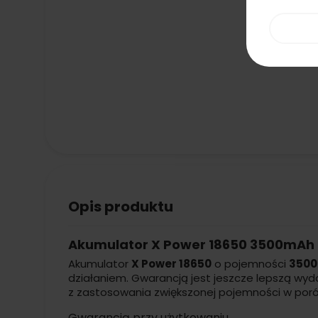
Opis produktu
Akumulator X Power 18650 3500mAh 
Akumulator
X Power 18650
o pojemności
350
działaniem. Gwarancją jest jeszcze lepszą wy
z zastosowania zwiększonej pojemności w por
Gwarancją przy użytkowaniu