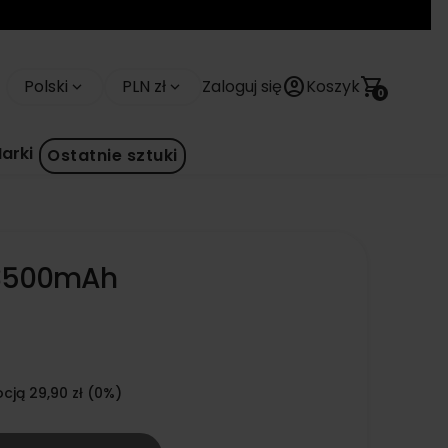
account_circle
shopping_cart
Polski
PLN zł
Zaloguj się
Koszyk
keyboard_arrow_down
keyboard_arrow_down
0
arki
Ostatnie sztuki
 3500mAh
cją 29,90 zł (0%)