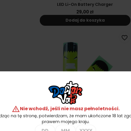
LED Li-On Battery Charger
29,00 zł
Dodaj do koszyka
favorite_border
warning
Nie wchodź, jeśli nie masz pełnoletności.
Koszulka Termokurczliwa - Hulk - Na
ząc na tę stronę, potwierdzam, że mam ukończone 18 lat zgo
Akumulator 18650
prawem mojego kraju.
1,69 zł