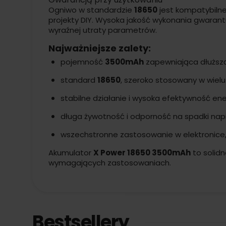
Ogniwo w standardzie
18650
jest kompatybilne 
projekty DIY. Wysoka jakość wykonania gwarantu
wyraźnej utraty parametrów.
Najważniejsze zalety:
pojemność
3500mAh
zapewniająca dłuższą
standard
18650
, szeroko stosowany w wielu
stabilne działanie i wysoka efektywność en
długa żywotność i odporność na spadki napi
wszechstronne zastosowanie w elektronice,
Akumulator
X Power 18650 3500mAh
to solidn
wymagających zastosowaniach.
Bestsellery