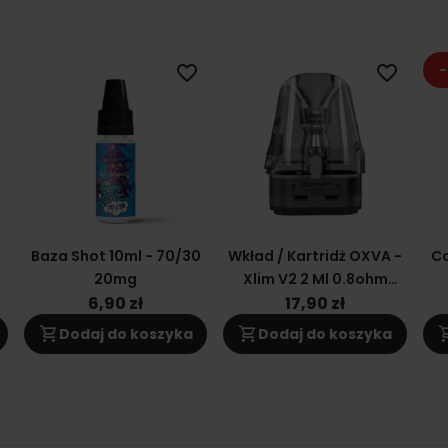
-
favorite_border
favorite_border
0
Baza Shot 10ml - 70/30
Wkład / Kartridż OXVA -
Co
20mg
Xlim V2 2 Ml 0.8ohm
(topfill)
6,90 zł
17,90 zł
shopping_cart
shopping_cart
shoppi
Dodaj do koszyka
Dodaj do koszyka