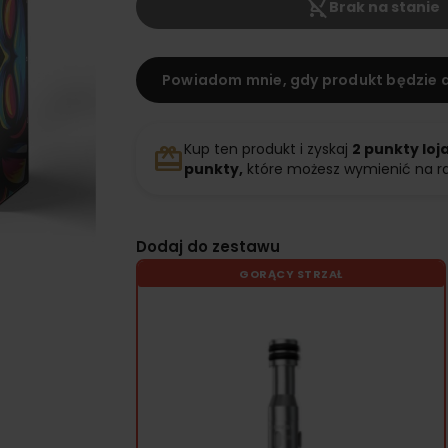
shopping_cart_off
Brak na stanie
Powiadom mnie, gdy produkt będzie 
Kup ten produkt i zyskaj
2
punkty loj
redeem
punkty,
które możesz wymienić na r
Dodaj do zestawu
GORĄCY STRZAŁ