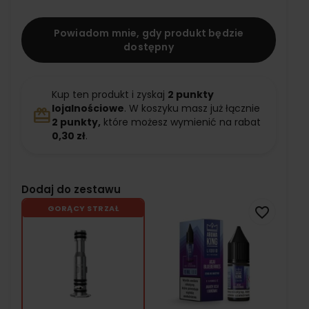
Powiadom mnie, gdy produkt będzie
dostępny
Kup ten produkt i zyskaj
2
punkty
lojalnościowe
. W koszyku masz już łącznie
redeem
2
punkty,
które możesz wymienić na rabat
0,30 zł
.
Dodaj do zestawu
GORĄCY STRZAŁ
favorite_border