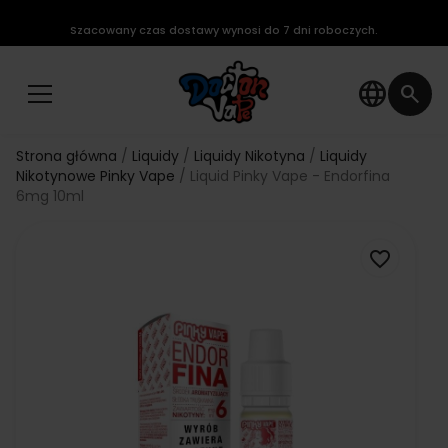
Szacowany czas dostawy wynosi do 7 dni roboczych.
language
search
Strona główna
Liquidy
Liquidy Nikotyna
Liquidy
Nikotynowe Pinky Vape
Liquid Pinky Vape - Endorfina
6mg 10ml
favorite_border