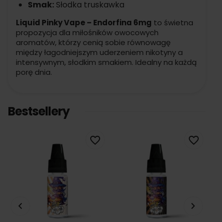
Smak:
Słodka truskawka
Liquid Pinky Vape – Endorfina 6mg
to świetna
propozycja dla miłośników owocowych
aromatów, którzy cenią sobie równowagę
między łagodniejszym uderzeniem nikotyny a
intensywnym, słodkim smakiem. Idealny na każdą
porę dnia.
Bestsellery
favorite_border
favorite_border
keyboard_arrow_left
keyboard_arrow_right