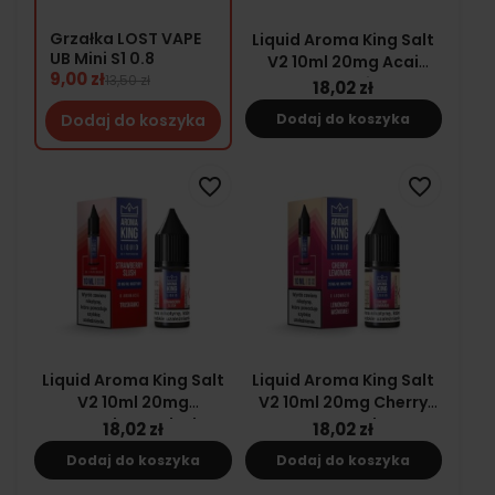
Grzałka LOST VAPE
Liquid Aroma King Salt
UB Mini S1 0.8
V2 10ml 20mg Acai
9,00 zł
13,50 zł
Blueberries
18,02 zł
Dodaj do koszyka
Dodaj do koszyka
favorite_border
favorite_border
Liquid Aroma King Salt
Liquid Aroma King Salt
V2 10ml 20mg
V2 10ml 20mg Cherry
Strawberry Slush
Lemonade
18,02 zł
18,02 zł
Dodaj do koszyka
Dodaj do koszyka