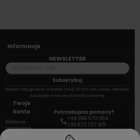
Informacje
NEWSLETTER
Możesz zrezygnować w każdej chwili. W tym celu należy odnaleźć
szczegóły w naszej informacji prawnej.
Twoje
konto
Potrzebujesz pomocy?
+48 699 570 064
call
Śledzenie
+33 672 757 815
zamówienia
mail
contact@doctorvape.eu
cookie