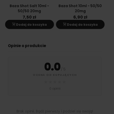
Baza Shot Salt 10ml -
Baza Shot 10ml - 50/50
Ba
50/50 20mg
20mg
7,50 zł
6,90 zł
shopping_cart
shopping_cart
s
Dodaj do koszyka
Dodaj do koszyka
Opinie o produkcie
0.0
/
5
OCENA OD KUPUJĄCYCH
★
★
★
★
★
0 opinii
Brak opinii. Bądź pierwszy i podziel się swoją!