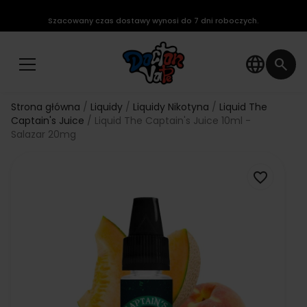
Szacowany czas dostawy wynosi do 7 dni roboczych.
language
search
Strona główna
Liquidy
Liquidy Nikotyna
Liquid The
Captain's Juice
Liquid The Captain's Juice 10ml -
Salazar 20mg
favorite_border