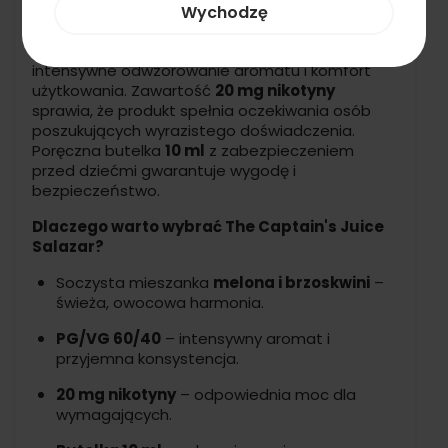
Wychodzę
słoneczne dni.
Dzięki proporcji
PG/VG 60/40
liquid oferuje
intensywne odwzorowanie aromatu i komfort
użytkowania. Zawartość
20 mg nikotyny
sprawia, że produkt spełnia oczekiwania osób
poszukujących wyrazistego doświadczenia.
Poręczna butelka
10 ml
z zabezpieczeniem
przed dziećmi gwarantuje wygodę i
bezpieczeństwo.
Dlaczego warto wybrać The Captain's Juice
Salazar?
Soczysta mieszanka
melona i brzoskwini
–
świeża, owocowa harmonia.
PG/VG 60/40
– intensywny aromat i
przyjemna konsystencja.
20 mg nikotyny
– odpowiednia moc dla
wymagających.