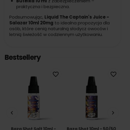
Butelka 10 ml
z zabezpieczeniem –
praktyczna i bezpieczna.
Podsumowując,
Liquid The Captain's Juice -
Salazar 10ml 20mg
to idealna propozycja dla
osób, które cenią naturalną słodycz owoców i
letnią świeżość w codziennym użytkowaniu.
Bestsellery
favorite_border
favorite_border
keyboard_arrow_left
keyboard_arrow_right
Baza Shot Salt 10ml -
Baza Shot 10ml - 50/50
Ba