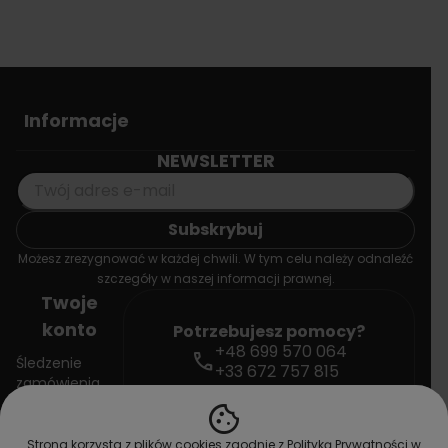
Informacje
NEWSLETTER
Możesz zrezygnować w każdej chwili. W tym celu należy odnaleźć
szczegóły w naszej informacji prawnej.
Twoje
konto
Potrzebujesz pomocy?
+48 699 570 064
call
Śledzenie
+33 672 757 815
zamówienia
mail
contact@doctorvape.eu
cookie
Zaloguj się
Strona korzysta z plików cookies zgodnie z Polityką Prywatności w