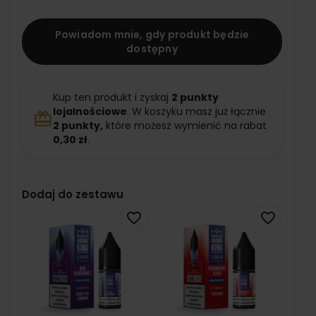
Powiadom mnie, gdy produkt będzie
dostępny
Kup ten produkt i zyskaj
2
punkty
lojalnościowe
. W koszyku masz już łącznie
redeem
2
punkty,
które możesz wymienić na rabat
0,30 zł
.
Dodaj do zestawu
favorite_border
favorite_border