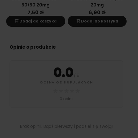
50/50 20mg
20mg
7,50 zł
6,90 zł
shopping_cart
shopping_cart
s
Dodaj do koszyka
Dodaj do koszyka
Opinie o produkcie
0.0
/
5
OCENA OD KUPUJĄCYCH
★
★
★
★
★
0 opinii
Brak opinii. Bądź pierwszy i podziel się swoją!