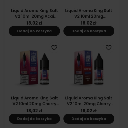
Liquid Aroma King Salt
Liquid Aroma King Salt
V2 10ml 20mg Acai
V2 10ml 20mg
Blueberries
Strawberry Slush
18,02 zł
18,02 zł
Dodaj do koszyka
Dodaj do koszyka
favorite_border
favorite_border
Liquid Aroma King Salt
Liquid Aroma King Salt
V2 10ml 20mg Cherry
V2 10ml 20mg Cherry
Lemonade
Coke
18,02 zł
18,02 zł
Dodaj do koszyka
Dodaj do koszyka