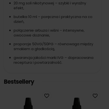
20 mg soli nikotynowej – szybki i wyraźny
efekt,
butelka 10 ml – poręczna i praktyczna na co
dzień,
połączenie arbuza i wiśni – intensywne,
owocowe doznanie,
proporcje 50VG/50PG – równowaga między
smakiem a gładkością,
gwarancja jakości marki IVG – dopracowana
receptura i powtarzalność.
Bestsellery
favorite_border
favorite_border