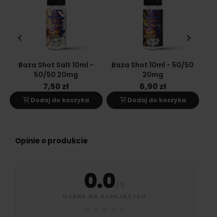
keyboard_arrow_left
keyboard_arrow_right
Baza Shot Salt 10ml -
Baza Shot 10ml - 50/50
Ba
50/50 20mg
20mg
7,50 zł
6,90 zł
shopping_cart
shopping_cart
s
Dodaj do koszyka
Dodaj do koszyka
Opinie o produkcie
0.0
/
5
OCENA OD KUPUJĄCYCH
★
★
★
★
★