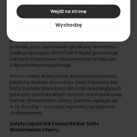
naturalnej energii.
Wejdź na stronę
Gwarancją przy użytkowaniu
Produkt dostępny jest w kompaktowej butelce 10
Wychodzę
ml, co czyni go wygodnym i praktycznym w
każdej sytuacji. Stężenie 20 mg soli nikotynowej
jest szybkie oraz skuteczne zaspokojenie
potrzeb, przy zachowaniu gładkości i komfortu.
Dzięki proporcjom 50VG/50PG liquid gwarantuje
zarówno intensywne odwzorowanie smaku, jak i
odpowiednią konsystencję.
IVG to marka, która od lat wyznacza standardy
jakości w świecie aromatów. Seria Favourite Bar
Salts została stworzona dla osób poszukujących
pewnych, powtarzalnych doznań w kompaktowej
formie. Watermelon Cherry świetnie wpisuje się
w tę filozofię – soczysty, wyrazisty i przyjemnie
zbalansowany.
Zalety Liquid IVG Favourite Bar Salts
Watermelon Cherry: