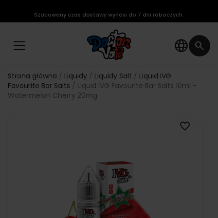
Szacowany czas dostawy wynosi do 7 dni roboczych.
language
search
Strona główna
Liquidy
Liquidy Salt
Liquid IVG
Favourite Bar Salts
Liquid IVG Favourite Bar Salts 10ml -
Watermelon Cherry 20mg
favorite_border