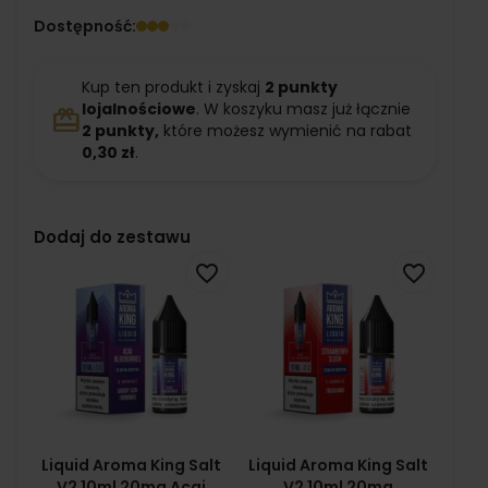
Dostępność:
Kup ten produkt i zyskaj
2
punkty
lojalnościowe
. W koszyku masz już łącznie
redeem
2
punkty,
które możesz wymienić na rabat
0,30 zł
.
Dodaj do zestawu
favorite_border
favorite_border
Liquid Aroma King Salt
Liquid Aroma King Salt
V2 10ml 20mg Acai
V2 10ml 20mg