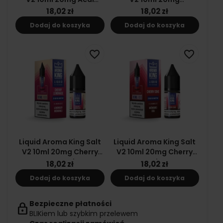
Blueberries
Strawberry Slush
18,02 zł
18,02 zł
Dodaj do koszyka
Dodaj do koszyka
favorite_border
favorite_border
Liquid Aroma King Salt
Liquid Aroma King Salt
V2 10ml 20mg Cherry
V2 10ml 20mg Cherry
Lemonade
Coke
18,02 zł
18,02 zł
Dodaj do koszyka
Dodaj do koszyka
Bezpieczne płatności
lock
BLIKiem lub szybkim przelewem