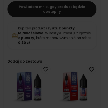
Powiadom mnie, gdy produkt będzie
dostępny
Kup ten produkt i zyskaj
2
punkty
lojalnościowe
. W koszyku masz już łącznie
redeem
2
punkty,
które możesz wymienić na rabat
0,30 zł
.
Dodaj do zestawu
favorite_border
favorite_border