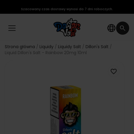
Szacowany czas dostawy wynosi do 7 dni roboczych.
language
search
Strona główna
Liquidy
Liquidy Salt
Dillon's Salt
Liquid Dillon's Salt - Rainbow 20mg 10ml
favorite_border