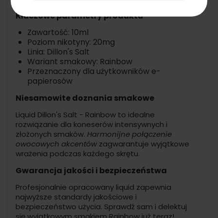
Kluczowe parametry produktu
Zawartość: 10ml
Poziom nikotyny: 20mg
Linia: Dillon's Salt
Wariant smakowy: Rainbow
Przeznaczony dla użytkowników e-
papierosów
Niesamowite doznania smakowe
Liquid Dillon's Salt - Rainbow to idealne
rozwiązanie dla koneserów intensywnych i
złożonych smaków.
Harmonijne połączenie
owocowych akcentów
zagwarantuje wyjątkowe
wrażenia podczas każdego skrętu.
Gwarancja jakości i bezpieczeństwa
Profesjonalnie opracowany liquid zapewnia
najwyższe standardy jakościowe i
bezpieczeństwo użycia. Sprawdź sam i delektuj
się wyjątkowym smakiem Rainbow już teraz!