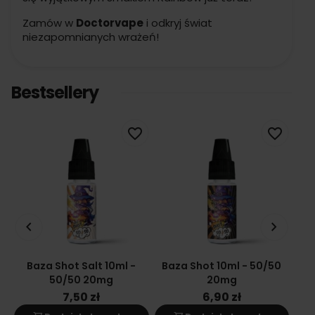
Zamów w
Doctorvape
i odkryj świat
niezapomnianych wrażeń!
Bestsellery
favorite_border
favorite_border
keyboard_arrow_left
keyboard_arrow_right
Baza Shot Salt 10ml -
Baza Shot 10ml - 50/50
Ba
50/50 20mg
20mg
7,50 zł
6,90 zł