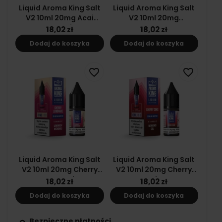
Liquid Aroma King Salt
Liquid Aroma King Salt
V2 10ml 20mg Acai
V2 10ml 20mg
Blueberries
Strawberry Slush
18,02 zł
18,02 zł
Dodaj do koszyka
Dodaj do koszyka
favorite_border
favorite_border
Liquid Aroma King Salt
Liquid Aroma King Salt
V2 10ml 20mg Cherry
V2 10ml 20mg Cherry
Lemonade
Coke
18,02 zł
18,02 zł
Dodaj do koszyka
Dodaj do koszyka
Bezpieczne płatności