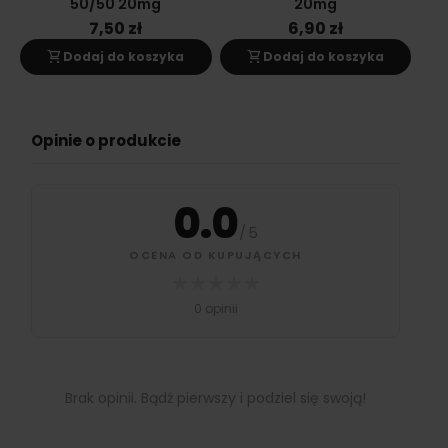
50/50 20mg
20mg
7,50 zł
6,90 zł
shopping_cart
shopping_cart
s
Dodaj do koszyka
Dodaj do koszyka
Opinie o produkcie
0.0
/
5
OCENA OD KUPUJĄCYCH
★
★
★
★
★
0 opinii
Brak opinii. Bądź pierwszy i podziel się swoją!