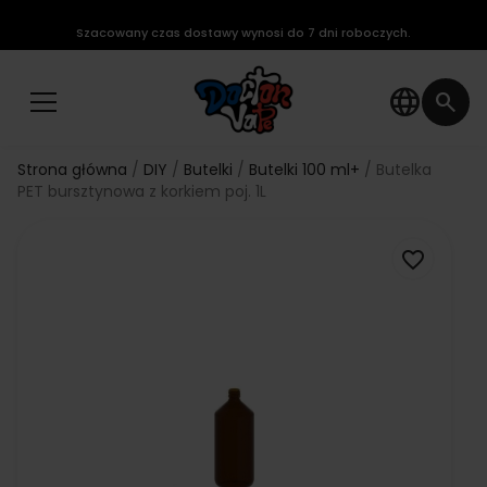
Szacowany czas dostawy wynosi do 7 dni roboczych.
language
search
Strona główna
DIY
Butelki
Butelki 100 ml+
Butelka
PET bursztynowa z korkiem poj. 1L
favorite_border