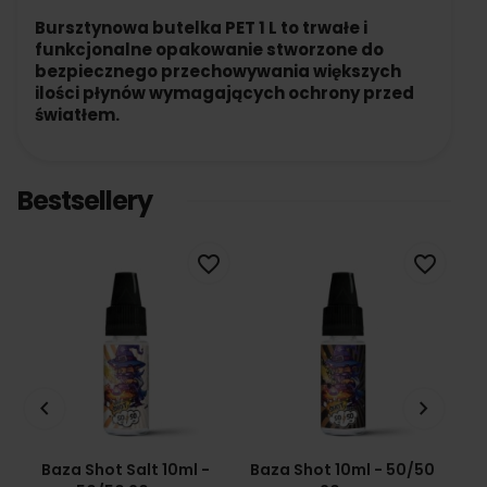
Bursztynowa butelka PET 1 L to trwałe i
funkcjonalne opakowanie stworzone do
bezpiecznego przechowywania większych
ilości płynów wymagających ochrony przed
światłem.
Bestsellery
favorite_border
favorite_border
keyboard_arrow_left
keyboard_arrow_right
Baza Shot Salt 10ml -
Baza Shot 10ml - 50/50
Ba