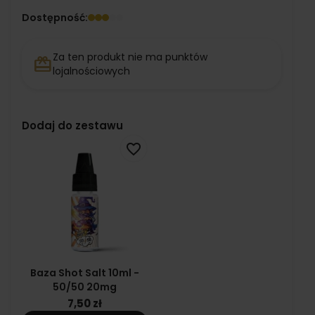
Dostępność:
Za ten produkt nie ma punktów
redeem
lojalnościowych
Dodaj do zestawu
favorite_border
Baza Shot Salt 10ml -
50/50 20mg
7,50 zł