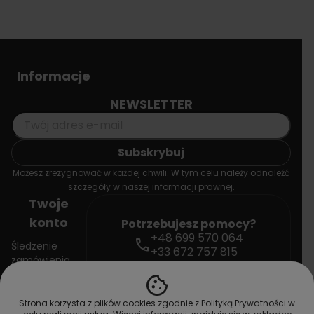
Informacje
NEWSLETTER
Możesz zrezygnować w każdej chwili. W tym celu należy odnaleźć
szczegóły w naszej informacji prawnej.
Twoje
konto
Potrzebujesz pomocy?
+48 699 570 064
call
Śledzenie
+33 672 757 815
zamówienia
mail
contact@doctorvape.eu
cookie
Zaloguj się
Strona korzysta z plików cookies zgodnie z Polityką Prywatności w